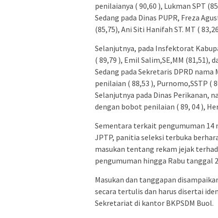
penilaianya ( 90,60 ), Lukman SPT (85,
Sedang pada Dinas PUPR, Freza Agusf
(85,75), Ani Siti Hanifah ST. MT ( 83,
Selanjutnya, pada Insfektorat Kabup
( 89,79 ), Emil Salim,SE,MM (81,51), da
Sedang pada Sekretaris DPRD nama M
penilaian ( 88,53 ), Purnomo,SSTP ( 86
Selanjutnya pada Dinas Perikanan, na
dengan bobot penilaian ( 89, 04 ), H
Sementara terkait pengumuman 14 na
JPTP, panitia seleksi terbuka berh
masukan tentang rekam jejak terhad
pengumuman hingga Rabu tanggal 23
Masukan dan tanggapan disampaikan m
secara tertulis dan harus disertai ide
Sekretariat di kantor BKPSDM Buol.