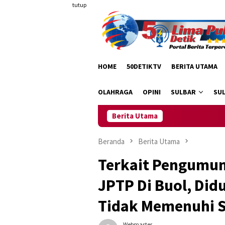
Loncat
tutup
ke
konten
HOME
50DETIKTV
BERITA UTAMA
OLAHRAGA
OPINI
SULBAR
SU
Berita Utama
Dr. Rafiudin Nurdin: 
Beranda
Berita Utama
Terkait Pengumuma
JPTP Di Buol, Di
Tidak Memenuhi S
Webmaster