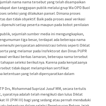
ejumlah nama nama tersebut yang telah disampaikan
endapat dan tanggapan publik melalui grup Wa OPD Buol
oses seleksi yang dilakukan pansel. Dimana proses
itas dan tidak obyektif. Baik pada proses awal verikasi
s dipenuhi setiap peserta maupun pada bobot penilaian
publik, sejumlah sumber media ini mengungkapkan,
pengumuman tiga besar, terdapat ada beberapa nama
emenuhi persyaratan administrasi tehnis seperti Diklat
eserta yang melamar pada Insfektorat dan Dinas PUPR
awal verikasi berkas lamaran, beberapa nama tersebut
i tahapan seleksi berikutnya. Karena pada kenyataanya
rsebut tidak dapat melampirkan sertifikat
a ketentuan yang telah dipersyaratkan dalam
TP Drs, Mohammad Suprizal Jusuf MM, secara tertulis
t, syaratnya adalah telah mengikuti dan lulus Diklat
 III (PIM III) bagi yang sedang atau pernah menduduki
 satu ketentuan dalam seleksi Penelusuran Rekam Jejak