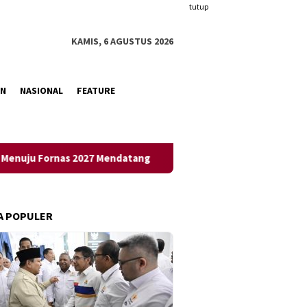
tutup
KAMIS, 6 AGUSTUS 2026
AN
NASIONAL
FEATURE
Mendatang
Warga RT 04/RW 05 BTN Teluk Palu Permai Mata
A POPULER