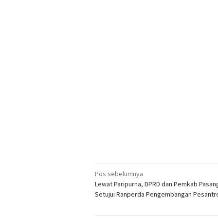
Navigasi
Pos sebelumnya
Lewat Paripurna, DPRD dan Pemkab Pasan
pos
Setujui Ranperda Pengembangan Pesantr