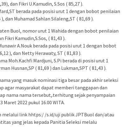
39), dan Fikri U.Kamudin, S.Sos ( 85,27 ).
ard,ST berada pada posisi urut 1 dengan bobot penilaian
26 ), dan Muhamad Sahlan Silaleng,ST ( 81,69 ).
aten Buol, nomor urut 1 Wahida dengan bobot penilaian
n Fikri Kamudin,S.Sos, ( 81,43 ).
unawir A.Nouk berada pada posisi urut 1 dengan bobot
,12 ), dan Netty Herawaty, ST ( 81,83 ).
ma Moh.Kachfi Mardjuni, S.Pi berada di posisi urut 1
erman Husnan,SP ( 81,69 ) dan Lukman,SPT ( 81,43 ).
ma yang masuk nominasi tiga besar pada akhir seleksi
arap agar masyarakat dapat memberi tanggapan dan
ap nama nama tersebut,.terhitung sejak penyampaian
 Maret 2022 pukul 16.00 WITA.
elalui link hhtps:/ /s.id/uji publik JPTBuol dan/atau
ntitas yang jelas kepada Panitia Seleksi melalu