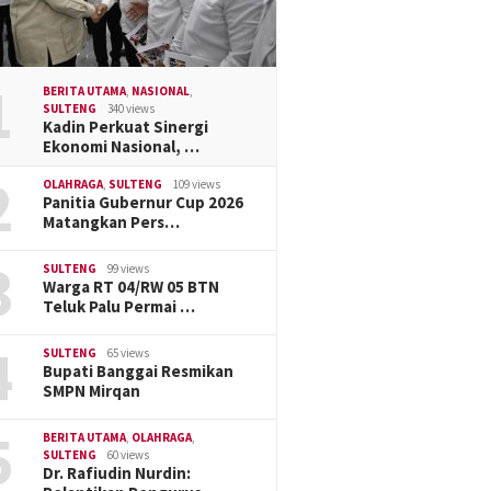
1
BERITA UTAMA
,
NASIONAL
,
SULTENG
340 views
Kadin Perkuat Sinergi
Ekonomi Nasional, …
2
OLAHRAGA
,
SULTENG
109 views
Panitia Gubernur Cup 2026
Matangkan Pers…
3
SULTENG
99 views
Warga RT 04/RW 05 BTN
Teluk Palu Permai …
4
SULTENG
65 views
Bupati Banggai Resmikan
SMPN Mirqan
5
BERITA UTAMA
,
OLAHRAGA
,
SULTENG
60 views
Dr. Rafiudin Nurdin: