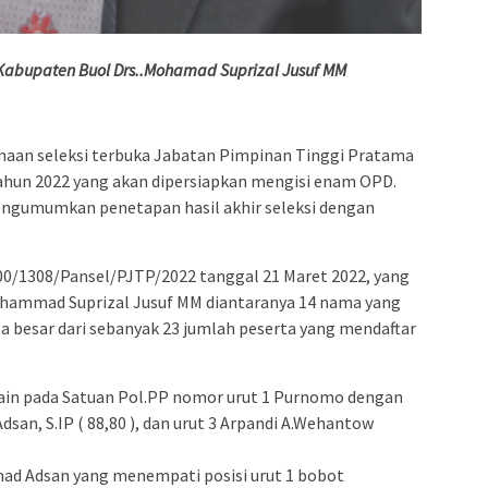
 Kabupaten Buol Drs..Mohamad Suprizal Jusuf MM
naan seleksi terbuka Jabatan Pimpinan Tinggi Pratama
ahun 2022 yang akan dipersiapkan mengisi enam OPD.
mengumumkan penetapan hasil akhir seleksi dengan
/1308/Pansel/PJTP/2022 tanggal 21 Maret 2022, yang
ohammad Suprizal Jusuf MM diantaranya 14 nama yang
a besar dari sebanyak 23 jumlah peserta yang mendaftar
lain pada Satuan Pol.PP nomor urut 1 Purnomo dengan
dsan, S.IP ( 88,80 ), dan urut 3 Arpandi A.Wehantow
ad Adsan yang menempati posisi urut 1 bobot