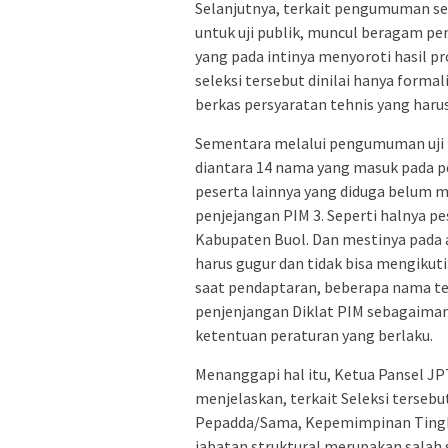
Selanjutnya, terkait pengumuman s
untuk uji publik, muncul beragam p
yang pada intinya menyoroti hasil pr
seleksi tersebut dinilai hanya formal
berkas persyaratan tehnis yang haru
Sementara melalui pengumuman uji 
diantara 14 nama yang masuk pada 
peserta lainnya yang diduga belum m
penjejangan PIM 3. Seperti halnya p
Kabupaten Buol. Dan mestinya pada 
harus gugur dan tidak bisa mengikut
saat pendaptaran, beberapa nama te
penjenjangan Diklat PIM sebagaiman
ketentuan peraturan yang berlaku.
Menanggapi hal itu, Ketua Pansel JP
menjelaskan, terkait Seleksi tersebu
Pepadda/Sama, Kepemimpinan Tingkat
jabatan struktural merupakan salah