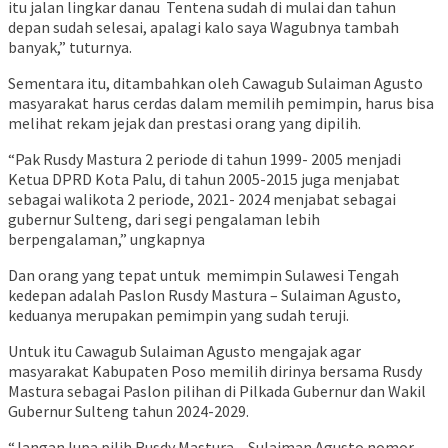
itu jalan lingkar danau Tentena sudah di mulai dan tahun
depan sudah selesai, apalagi kalo saya Wagubnya tambah
banyak,” tuturnya.
Sementara itu, ditambahkan oleh Cawagub Sulaiman Agusto
masyarakat harus cerdas dalam memilih pemimpin, harus bisa
melihat rekam jejak dan prestasi orang yang dipilih.
“Pak Rusdy Mastura 2 periode di tahun 1999- 2005 menjadi
Ketua DPRD Kota Palu, di tahun 2005-2015 juga menjabat
sebagai walikota 2 periode, 2021- 2024 menjabat sebagai
gubernur Sulteng, dari segi pengalaman lebih
berpengalaman,” ungkapnya
Dan orang yang tepat untuk memimpin Sulawesi Tengah
kedepan adalah Paslon Rusdy Mastura – Sulaiman Agusto,
keduanya merupakan pemimpin yang sudah teruji.
Untuk itu Cawagub Sulaiman Agusto mengajak agar
masyarakat Kabupaten Poso memilih dirinya bersama Rusdy
Mastura sebagai Paslon pilihan di Pilkada Gubernur dan Wakil
Gubernur Sulteng tahun 2024-2029.
“Jangan lupa pilih Rusdy Mastura – Sulaiman Agusto nomor