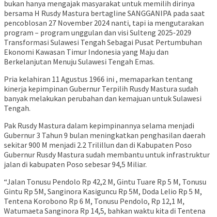
bukan hanya mengajak masyarakat untuk memilih dirinya
bersama H Rusdy Mastura bertagline SANGGANIPA pada saat
pencoblosan 27 November 2024 nanti, tapi ia mengutarakan
program – program unggulan dan visi Sulteng 2025-2029
Transformasi Sulawesi Tengah Sebagai Pusat Pertumbuhan
Ekonomi Kawasan Timur Indonesia yang Maju dan
Berkelanjutan Menuju Sulawesi Tengah Emas.
Pria kelahiran 11 Agustus 1966 ini , memaparkan tentang
kinerja kepimpinan Gubernur Terpilih Rusdy Mastura sudah
banyak melakukan perubahan dan kemajuan untuk Sulawesi
Tengah.
Pak Rusdy Mastura dalam kepimpinannya selama menjadi
Gubernur 3 Tahun 9 bulan meningkatkan penghasilan daerah
sekitar 900 M menjadi 2.2 Trilillun dan di Kabupaten Poso
Gubernur Rusdy Mastura sudah membantu untuk infrastruktur
jalan di kabupaten Poso sebesar 94,5 Miliar.
“Jalan Tonusu Pendolo Rp 42,2 M, Gintu Tuare Rp 5 M, Tonusu
Gintu Rp 5M, Sanginora Kasiguncu Rp 5M, Doda Lelio Rp 5 M,
Tentena Korobono Rp 6 M, Tonusu Pendolo, Rp 12,1 M,
Watumaeta Sanginora Rp 14,5, bahkan waktu kita di Tentena