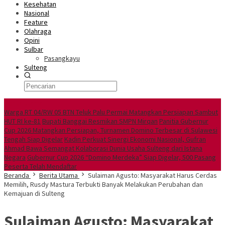
Kesehatan
Nasional
Feature
Olahraga
Opini
Sulbar
Pasangkayu
Sulteng
Berita Utama
Warga RT 04/RW 05 BTN Teluk Palu Permai Matangkan Persiapan Sambut
HUT RI ke-81
Bupati Banggai Resmikan SMPN Mirqan
Panitia Gubernur
Cup 2026 Matangkan Persiapan, Turnamen Domino Terbesar di Sulawesi
Tengah Siap Digelar
Kadin Perkuat Sinergi Ekonomi Nasional, Gufran
Ahmad Bawa Semangat Kolaborasi Dunia Usaha Sulteng dari Istana
Negara
Gubernur Cup 2026 “Domino Merdeka” Siap Digelar, 500 Pasang
Peserta Telah Mendaftar
Beranda
Berita Utama
Sulaiman Agusto: Masyarakat Harus Cerdas
Memilih, Rusdy Mastura Terbukti Banyak Melakukan Perubahan dan
Kemajuan di Sulteng
Sulaiman Agusto: Masyarakat