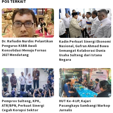
POS TERKAIT
Dr. Rafiudin Nurdin: Pelantikan
Kadin Perkuat Sinergi Ekonomi
Pengurus KSBB Awali
Nasional, Gufran Ahmad Bawa
Konsolidasi Menuju Fornas
Semangat Kolaborasi Dunia
2027 Mendatang
Usaha Sulteng dari Istana
Negara
Pemprov Sulteng, KPK,
HUT Ke-4 IJP, Kajari
ATR/BPN, Perkuat Sinergi
Pasangkayu Sambangi Warkop
Cegah Korupsi Sektor
Jurnalis