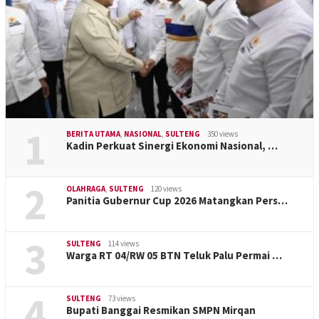
1
BERITA UTAMA
,
NASIONAL
,
SULTENG
350 views
Kadin Perkuat Sinergi Ekonomi Nasional, …
2
OLAHRAGA
,
SULTENG
120 views
Panitia Gubernur Cup 2026 Matangkan Pers…
3
SULTENG
114 views
Warga RT 04/RW 05 BTN Teluk Palu Permai …
4
SULTENG
73 views
Bupati Banggai Resmikan SMPN Mirqan