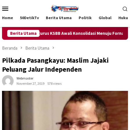
Loncat
Menu
ke
Mobile
konten
Home
50DetikTv
Berita Utama
Politik
Global
Huku
elantikan Pengurus KSBB Awali Konsolidasi Menuju Fornas 2027 M
Berita Utama
Beranda
Berita Utama
Pilkada Pasangkayu: Maslim Jajaki
Peluang Jalur Independen
Webmaster
November 27, 2019
578 views