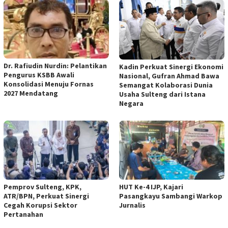
Dr. Rafiudin Nurdin: Pelantikan
Kadin Perkuat Sinergi Ekonomi
Pengurus KSBB Awali
Nasional, Gufran Ahmad Bawa
Konsolidasi Menuju Fornas
Semangat Kolaborasi Dunia
2027 Mendatang
Usaha Sulteng dari Istana
Negara
Pemprov Sulteng, KPK,
HUT Ke-4 IJP, Kajari
ATR/BPN, Perkuat Sinergi
Pasangkayu Sambangi Warkop
Cegah Korupsi Sektor
Jurnalis
Pertanahan