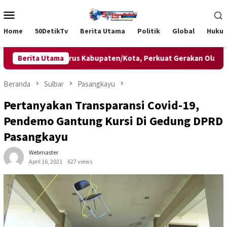
Loncat
Menu
ke
Mobile
konten
Home
50DetikTv
Berita Utama
Politik
Global
Huku
 Lima Pengurus Kabupaten/Kota, Perkuat Gerakan Olahraga Masy
Berita Utama
Beranda
Sulbar
Pasangkayu
Pertanyakan Transparansi Covid-19,
Pendemo Gantung Kursi Di Gedung DPRD
Pasangkayu
Webmaster
April 16, 2021
627 views