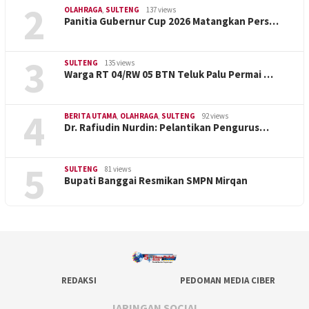
2
OLAHRAGA
,
SULTENG
137 views
Panitia Gubernur Cup 2026 Matangkan Pers…
3
SULTENG
135 views
Warga RT 04/RW 05 BTN Teluk Palu Permai …
4
BERITA UTAMA
,
OLAHRAGA
,
SULTENG
92 views
Dr. Rafiudin Nurdin: Pelantikan Pengurus…
5
SULTENG
81 views
Bupati Banggai Resmikan SMPN Mirqan
REDAKSI
PEDOMAN MEDIA CIBER
JARINGAN SOCIAL