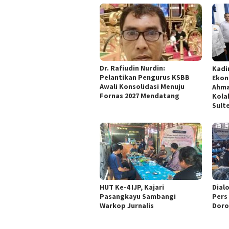
Dr. Rafiudin Nurdin:
Kadi
Pelantikan Pengurus KSBB
Ekon
Awali Konsolidasi Menuju
Ahma
Fornas 2027 Mendatang
Kola
Sult
HUT Ke-4 IJP, Kajari
Dialo
Pasangkayu Sambangi
Pers
Warkop Jurnalis
Doro