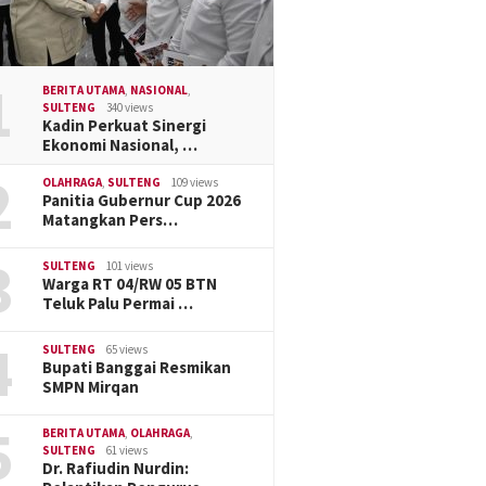
1
BERITA UTAMA
,
NASIONAL
,
SULTENG
340 views
Kadin Perkuat Sinergi
Ekonomi Nasional, …
2
OLAHRAGA
,
SULTENG
109 views
Panitia Gubernur Cup 2026
Matangkan Pers…
3
SULTENG
101 views
Warga RT 04/RW 05 BTN
Teluk Palu Permai …
4
SULTENG
65 views
Bupati Banggai Resmikan
SMPN Mirqan
5
BERITA UTAMA
,
OLAHRAGA
,
SULTENG
61 views
Dr. Rafiudin Nurdin: