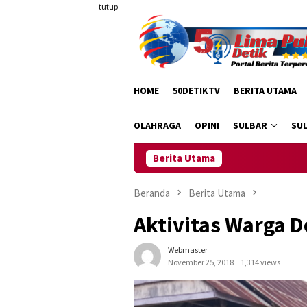
Loncat
tutup
ke
konten
HOME
50DETIKTV
BERITA UTAMA
OLAHRAGA
OPINI
SULBAR
SU
Berita Utama
Dr. R
Beranda
Berita Utama
Aktivitas Warga 
Webmaster
November 25, 2018
1,314 views