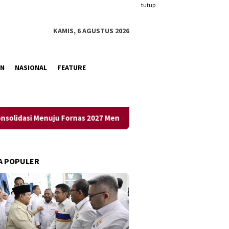
tutup
KAMIS, 6 AGUSTUS 2026
AN
NASIONAL
FEATURE
uju Fornas 2027 Mendatang
Warga RT 04/RW 05 BTN Teluk 
A POPULER