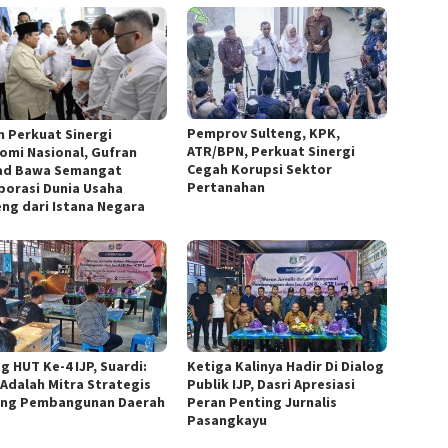
Pemprov Sulteng, KPK,
n Perkuat Sinergi
ATR/BPN, Perkuat Sinergi
omi Nasional, Gufran
Cegah Korupsi Sektor
d Bawa Semangat
Pertanahan
borasi Dunia Usaha
eng dari Istana Negara
g HUT Ke-4 IJP, Suardi:
Ketiga Kalinya Hadir Di Dialog
 Adalah Mitra Strategis
Publik IJP, Dasri Apresiasi
ng Pembangunan Daerah
Peran Penting Jurnalis
Pasangkayu