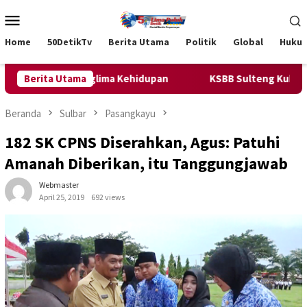
Loncat
Menu
ke
Mobile
konten
Home
50DetikTv
Berita Utama
Politik
Global
Huku
us Jadi Panglima Kehidupan
Berita Utama
KSBB Sulteng Kukuhkan Lima 
Beranda
Sulbar
Pasangkayu
182 SK CPNS Diserahkan, Agus: Patuhi
Amanah Diberikan, itu Tanggungjawab
Webmaster
April 25, 2019
692 views