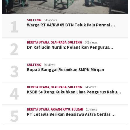
1
SULTENG
146 views
Warga RT 04/RW 05 BTN Teluk Palu Permai …
2
BERITA UTAMA
,
OLAHRAGA
,
SULTENG
101 views
Dr. Rafiudin Nurdin: Pelantikan Pengurus…
3
SULTENG
91 views
Bupati Banggai Resmikan SMPN Mirqan
4
BERITA UTAMA
,
OLAHRAGA
,
SULTENG
64 views
KSBB Sulteng Kukuhkan Lima Pengurus Kabu…
5
BERITA UTAMA
,
PASANGKAYU
,
SULBAR
51 views
PT Letawa Berikan Beasiswa Astra Cerdas …