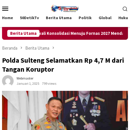
Loncat
Menu
ke
Mobile
konten
Home
50DetikTv
Berita Utama
Politik
Global
Huku
urus KSBB Awali Konsolidasi Menuju Fornas 2027 Mendatang
Berita Utama
Beranda
Berita Utama
Polda Sulteng Selamatkan Rp 4,7 M dari
Tangan Koruptor
Webmaster
Januari 1, 2025
799 views