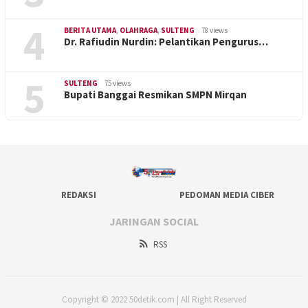
4
BERITA UTAMA
,
OLAHRAGA
,
SULTENG
78 views
Dr. Rafiudin Nurdin: Pelantikan Pengurus…
5
SULTENG
75 views
Bupati Banggai Resmikan SMPN Mirqan
REDAKSI
PEDOMAN MEDIA CIBER
JARINGAN SOCIAL
RSS
Copyright © 2022 50detik.com | All Right Reserved