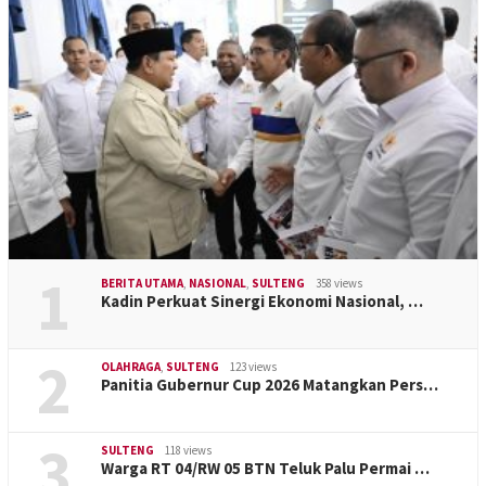
1
BERITA UTAMA
,
NASIONAL
,
SULTENG
358 views
Kadin Perkuat Sinergi Ekonomi Nasional, …
2
OLAHRAGA
,
SULTENG
123 views
Panitia Gubernur Cup 2026 Matangkan Pers…
3
SULTENG
118 views
Warga RT 04/RW 05 BTN Teluk Palu Permai …