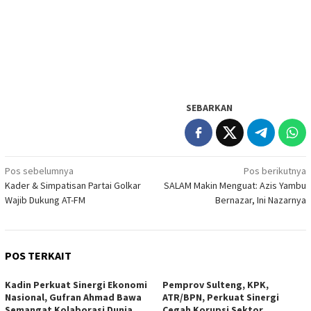
SEBARKAN
Navigasi
Pos sebelumnya
Pos berikutnya
Kader & Simpatisan Partai Golkar
SALAM Makin Menguat: Azis Yambu
pos
Wajib Dukung AT-FM
Bernazar, Ini Nazarnya
POS TERKAIT
Kadin Perkuat Sinergi Ekonomi
Pemprov Sulteng, KPK,
Nasional, Gufran Ahmad Bawa
ATR/BPN, Perkuat Sinergi
Semangat Kolaborasi Dunia
Cegah Korupsi Sektor