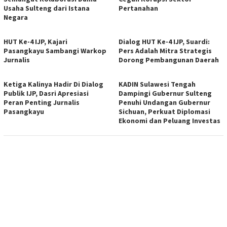
Usaha Sulteng dari Istana
Pertanahan
Negara
HUT Ke-4 IJP, Kajari
Dialog HUT Ke-4 IJP, Suardi:
Pasangkayu Sambangi Warkop
Pers Adalah Mitra Strategis
Jurnalis
Dorong Pembangunan Daerah
Ketiga Kalinya Hadir Di Dialog
KADIN Sulawesi Tengah
Publik IJP, Dasri Apresiasi
Dampingi Gubernur Sulteng
Peran Penting Jurnalis
Penuhi Undangan Gubernur
Pasangkayu
Sichuan, Perkuat Diplomasi
Ekonomi dan Peluang Investas