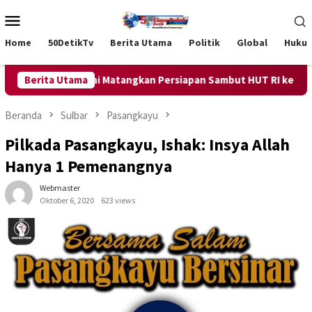
Loncat
Menu
ke
Mobile
konten
Home
50DetikTv
Berita Utama
Politik
Global
Huku
luk Palu Permai Matangkan Persiapan Sambut HUT RI ke-81
Berita Utama
Beranda
Sulbar
Pasangkayu
Pilkada Pasangkayu, Ishak: Insya Allah
Hanya 1 Pemenangnya
Webmaster
Oktober 6, 2020
623 views