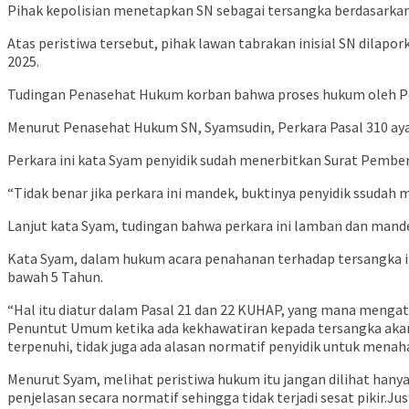
Pihak kepolisian menetapkan SN sebagai tersangka berdasarka
Atas peristiwa tersebut, pihak lawan tabrakan inisial SN dilap
2025.
Tudingan Penasehat Hukum korban bahwa proses hukum oleh Poli
Menurut Penasehat Hukum SN, Syamsudin, Perkara Pasal 310 ayat
Perkara ini kata Syam penyidik sudah menerbitkan Surat Pemb
“Tidak benar jika perkara ini mandek, buktinya penyidik ssudah
Lanjut kata Syam, tudingan bahwa perkara ini lamban dan mande
Kata Syam, dalam hukum acara penahanan terhadap tersangka it
bawah 5 Tahun.
“Hal itu diatur dalam Pasal 21 dan 22 KUHAP, yang mana menga
Penuntut Umum ketika ada kekhawatiran kepada tersangka akan 
terpenuhi, tidak juga ada alasan normatif penyidik untuk menah
Menurut Syam, melihat peristiwa hukum itu jangan dilihat han
penjelasan secara normatif sehingga tidak terjadi sesat pikir.J