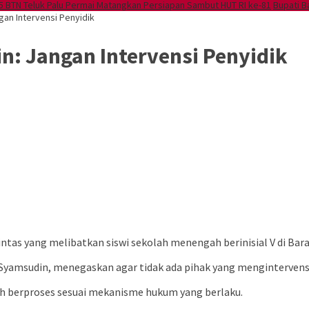
 BTN Teluk Palu Permai Matangkan Persiapan Sambut HUT RI ke-81
Bupati 
gan Intervensi Penyidik
n: Jangan Intervensi Penyidik
ntas yang melibatkan siswi sekolah menengah berinisial V di Bara
 Syamsudin, menegaskan agar tidak ada pihak yang menginterven
elah berproses sesuai mekanisme hukum yang berlaku.