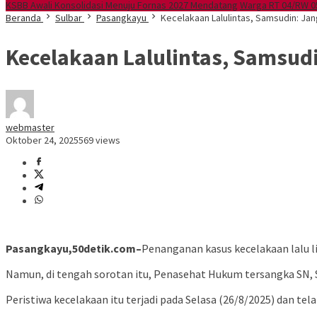
KSBB Awali Konsolidasi Menuju Fornas 2027 Mendatang
Warga RT 04/RW 05
Beranda
Sulbar
Pasangkayu
Kecelakaan Lalulintas, Samsudin: Jan
Kecelakaan Lalulintas, Samsudi
webmaster
Oktober 24, 2025
569 views
Pasangkayu,50detik.com–
Penanganan kasus kecelakaan lalu li
Namun, di tengah sorotan itu, Penasehat Hukum tersangka SN,
Peristiwa kecelakaan itu terjadi pada Selasa (26/8/2025) dan t