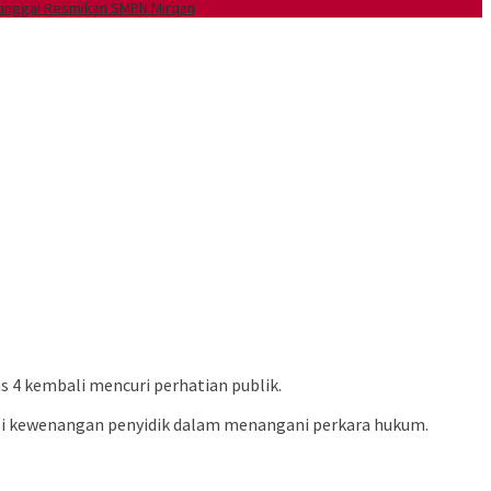
Banggai Resmikan SMPN Mirqan
s 4 kembali mencuri perhatian publik.
si kewenangan penyidik dalam menangani perkara hukum.