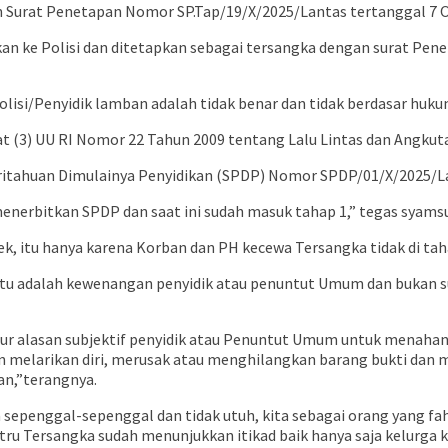
n Surat Penetapan Nomor SP.Tap/19/X/2025/Lantas tertanggal 7 O
orkan ke Polisi dan ditetapkan sebagai tersangka dengan surat P
si/Penyidik lamban adalah tidak benar dan tidak berdasar huku
 (3) UU RI Nomor 22 Tahun 2009 tentang Lalu Lintas dan Angkutan
eritahuan Dimulainya Penyidikan (SPDP) Nomor SPDP/01/X/2025/L
 menerbitkan SPDP dan saat ini sudah masuk tahap 1,” tegas syams
k, itu hanya karena Korban dan PH kecewa Tersangka tidak di tah
u adalah kewenangan penyidik atau penuntut Umum dan bukan sua
tur alasan subjektif penyidik atau Penuntut Umum untuk menahan
melarikan diri, merusak atau menghilangkan barang bukti dan me
an,”terangnya.
ya sepenggal-sepenggal dan tidak utuh, kita sebagai orang yan
ustru Tersangka sudah menunjukkan itikad baik hanya saja kelurga