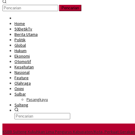
Pencarian
Home
50DetikTv
Berita Utama
Politik
Global
Hukum
Ekonomi
Otomotif
Kesehatan
Nasional
Feature
Olahraga
Opini
Sulbar
Pasangkayu
Sulteng
Berita Utama
KSBB Sulteng Kukuhkan Lima Pengurus Kabupaten/Kota, Perkuat Gerakan