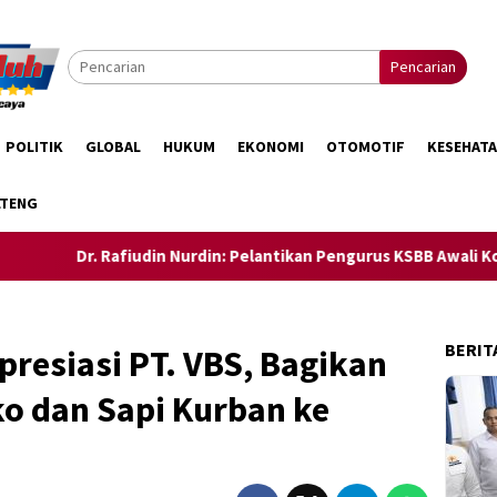
Pencarian
POLITIK
GLOBAL
HUKUM
EKONOMI
OTOMOTIF
KESEHAT
LTENG
 Rafiudin Nurdin: Pelantikan Pengurus KSBB Awali Konsolidasi M
BERIT
resiasi PT. VBS, Bagikan
o dan Sapi Kurban ke