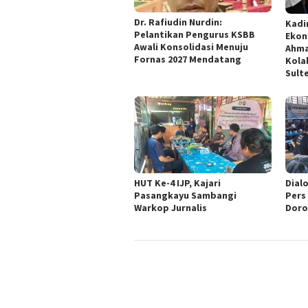
Dr. Rafiudin Nurdin:
Kadi
Pelantikan Pengurus KSBB
Ekon
Awali Konsolidasi Menuju
Ahma
Fornas 2027 Mendatang
Kola
Sult
HUT Ke-4 IJP, Kajari
Dialo
Pasangkayu Sambangi
Pers
Warkop Jurnalis
Doro