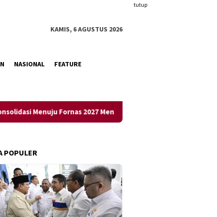
tutup
KAMIS, 6 AGUSTUS 2026
AN
NASIONAL
FEATURE
enuju Fornas 2027 Mendatang
Warga RT 04/RW 05 BTN Telu
A POPULER