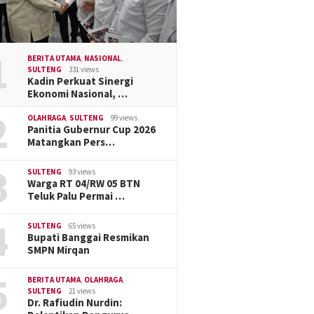
1
BERITA UTAMA
,
NASIONAL
,
SULTENG
331 views
Kadin Perkuat Sinergi
Ekonomi Nasional, …
2
OLAHRAGA
,
SULTENG
99 views
Panitia Gubernur Cup 2026
Matangkan Pers…
3
SULTENG
93 views
Warga RT 04/RW 05 BTN
Teluk Palu Permai …
4
SULTENG
65 views
Bupati Banggai Resmikan
SMPN Mirqan
5
BERITA UTAMA
,
OLAHRAGA
,
SULTENG
21 views
Dr. Rafiudin Nurdin: