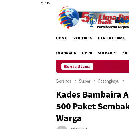
Loncat
tutup
ke
konten
HOME
50DETIKTV
BERITA UTAMA
OLAHRAGA
OPINI
SULBAR
SU
Berita Utama
Dr.
Beranda
Sulbar
Pasangkayu
Kades Bambaira Ap
500 Paket Sembak
Warga
Webmaster