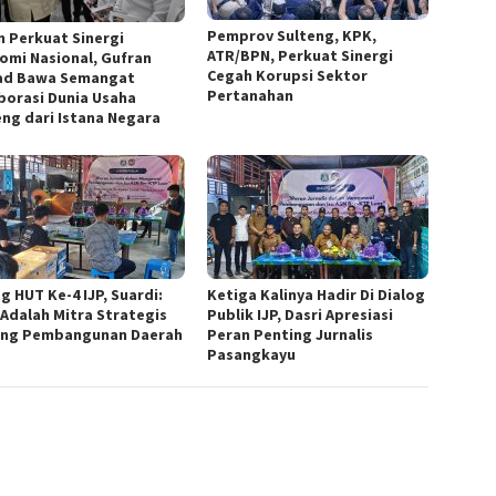
Pemprov Sulteng, KPK,
n Perkuat Sinergi
ATR/BPN, Perkuat Sinergi
omi Nasional, Gufran
Cegah Korupsi Sektor
d Bawa Semangat
Pertanahan
borasi Dunia Usaha
eng dari Istana Negara
g HUT Ke-4 IJP, Suardi:
Ketiga Kalinya Hadir Di Dialog
 Adalah Mitra Strategis
Publik IJP, Dasri Apresiasi
ng Pembangunan Daerah
Peran Penting Jurnalis
Pasangkayu