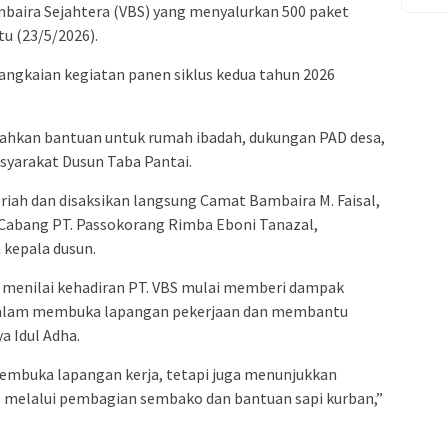
baira Sejahtera (VBS) yang menyalurkan 500 paket
u (23/5/2026).
angkaian kegiatan panen siklus kedua tahun 2026
rahkan bantuan untuk rumah ibadah, dukungan PAD desa,
asyarakat Dusun Taba Pantai.
iah dan disaksikan langsung Camat Bambaira M. Faisal,
 Cabang PT. Passokorang Rimba Eboni Tanazal,
 kepala dusun.
 menilai kehadiran PT. VBS mulai memberi dampak
 dalam membuka lapangan pekerjaan dan membantu
a Idul Adha.
membuka lapangan kerja, tetapi juga menunjukkan
t melalui pembagian sembako dan bantuan sapi kurban,”