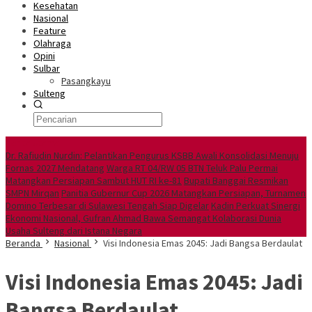
Kesehatan
Nasional
Feature
Olahraga
Opini
Sulbar
Pasangkayu
Sulteng
Berita Utama
Dr. Rafiudin Nurdin: Pelantikan Pengurus KSBB Awali Konsolidasi Menuju
Fornas 2027 Mendatang
Warga RT 04/RW 05 BTN Teluk Palu Permai
Matangkan Persiapan Sambut HUT RI ke-81
Bupati Banggai Resmikan
SMPN Mirqan
Panitia Gubernur Cup 2026 Matangkan Persiapan, Turnamen
Domino Terbesar di Sulawesi Tengah Siap Digelar
Kadin Perkuat Sinergi
Ekonomi Nasional, Gufran Ahmad Bawa Semangat Kolaborasi Dunia
Usaha Sulteng dari Istana Negara
Beranda
Nasional
Visi Indonesia Emas 2045: Jadi Bangsa Berdaulat
Visi Indonesia Emas 2045: Jadi
Bangsa Berdaulat