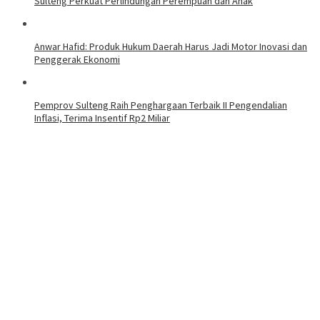
Sulteng Perkuat Perlindungan Perempuan dan Anak
Anwar Hafid: Produk Hukum Daerah Harus Jadi Motor Inovasi dan
Penggerak Ekonomi
Pemprov Sulteng Raih Penghargaan Terbaik II Pengendalian
Inflasi, Terima Insentif Rp2 Miliar