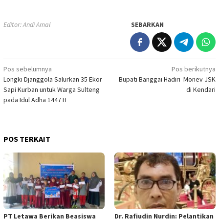
Editor: Andi Amal
SEBARKAN
Navigasi
Pos sebelumnya
Pos berikutnya
Longki Djanggola Salurkan 35 Ekor
Bupati Banggai Hadiri Monev JSK
pos
Sapi Kurban untuk Warga Sulteng
di Kendari
pada Idul Adha 1447 H
POS TERKAIT
PT Letawa Berikan Beasiswa
Dr. Rafiudin Nurdin: Pelantikan