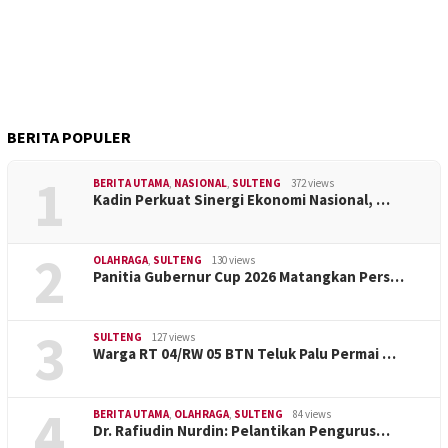
BERITA POPULER
1
BERITA UTAMA
,
NASIONAL
,
SULTENG
372 views
Kadin Perkuat Sinergi Ekonomi Nasional, …
2
OLAHRAGA
,
SULTENG
130 views
Panitia Gubernur Cup 2026 Matangkan Pers…
3
SULTENG
127 views
Warga RT 04/RW 05 BTN Teluk Palu Permai …
4
BERITA UTAMA
,
OLAHRAGA
,
SULTENG
84 views
Dr. Rafiudin Nurdin: Pelantikan Pengurus…