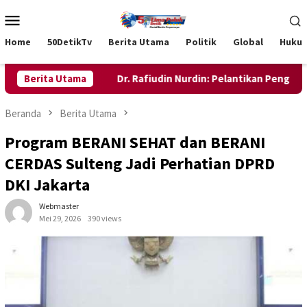
Loncat
Menu
ke
Mobile
konten
Home
50DetikTv
Berita Utama
Politik
Global
Huku
 Tikke Raya
Berita Utama
Dr. Rafiudin Nurdin: Pelantikan Pengurus KS
Beranda
Berita Utama
Program BERANI SEHAT dan BERANI
CERDAS Sulteng Jadi Perhatian DPRD
DKI Jakarta
Webmaster
Mei 29, 2026
390 views