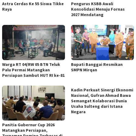
Astra Cerdas Ke 55 Siswa Tikke
Pengurus KSBB Awali
Raya
Konsolidasi Menuju Fornas
2027 Mendatang
Warga RT 04/RW 05 BTN Teluk
Bupati Banggai Resmikan
Palu Permai Matangkan
SMPN Mirqan
Persiapan Sambut HUT RI ke-81
Kadin Perkuat Sinergi Ekonomi
Nasional, Gufran Ahmad Bawa
Semangat Kolaborasi Dunia
Usaha Sulteng dari Istana
Negara
Panitia Gubernur Cup 2026
Matangkan Persiapan,
Turnamen Domino Terbesar di