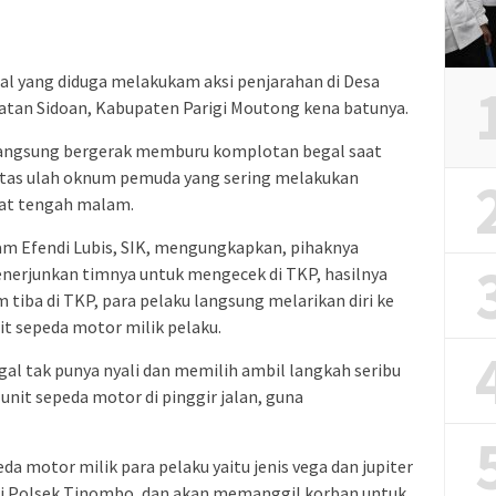
gal yang diduga melakukam aksi penjarahan di Desa
matan Sidoan, Kabupaten Parigi Moutong kena batunya.
 langsung bergerak memburu komplotan begal saat
atas ulah oknum pemuda yang sering melakukan
wat tengah malam.
m Efendi Lubis, SIK, mengungkapkan, pihaknya
nerjunkan timnya untuk mengecek di TKP, hasilnya
im tiba di TKP, para pelaku langsung melarikan diri ke
t sepeda motor milik pelaku.
gal tak punya nyali dan memilih ambil langkah seribu
nit sepeda motor di pinggir jalan, guna
eda motor milik para pelaku yaitu jenis vega dan jupiter
di Polsek Tinombo, dan akan memanggil korban untuk