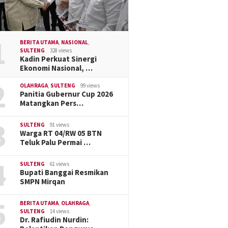
1
BERITA UTAMA
,
NASIONAL
,
SULTENG
328 views
Kadin Perkuat Sinergi
Ekonomi Nasional, …
2
OLAHRAGA
,
SULTENG
99 views
Panitia Gubernur Cup 2026
Matangkan Pers…
3
SULTENG
91 views
Warga RT 04/RW 05 BTN
Teluk Palu Permai …
4
SULTENG
61 views
Bupati Banggai Resmikan
SMPN Mirqan
5
BERITA UTAMA
,
OLAHRAGA
,
SULTENG
14 views
Dr. Rafiudin Nurdin: