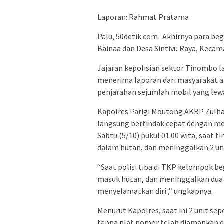
Laporan: Rahmat Pratama
Palu, 50detik.com- Akhirnya para be
Bainaa dan Desa Sintivu Raya, Keca
Jajaran kepolisian sektor Tinombo
menerima laporan dari masyarakat 
penjarahan sejumlah mobil yang le
Kapolres Parigi Moutong AKBP Zulha
langsung bertindak cepat dengan me
Sabtu (5/10) pukul 01.00 wita, saat t
dalam hutan, dan meninggalkan 2 uni
“Saat polisi tiba di TKP kelompok be
masuk hutan, dan meninggalkan dua u
menyelamatkan diri.,” ungkapnya.
Menurut Kapolres, saat ini 2 unit sep
tanpa plat nomor telah diamankan 