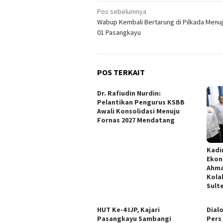
Navigasi
Pos sebelumnya
Wabup Kembali Bertarung di Pilkada Menuj
pos
01 Pasangkayu
POS TERKAIT
Dr. Rafiudin Nurdin:
Pelantikan Pengurus KSBB
Awali Konsolidasi Menuju
Fornas 2027 Mendatang
Kadi
Ekon
Ahma
Kola
Sult
HUT Ke-4 IJP, Kajari
Dialo
Pasangkayu Sambangi
Pers