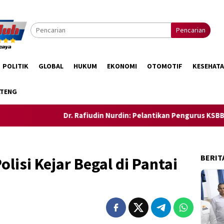
Pencarian
POLITIK
GLOBAL
HUKUM
EKONOMI
OTOMOTIF
KESEHAT
LTENG
Dr. Rafiudin Nurdin: Pelantikan Pengurus KSBB Awali 
BERIT
lisi Kejar Begal di Pantai