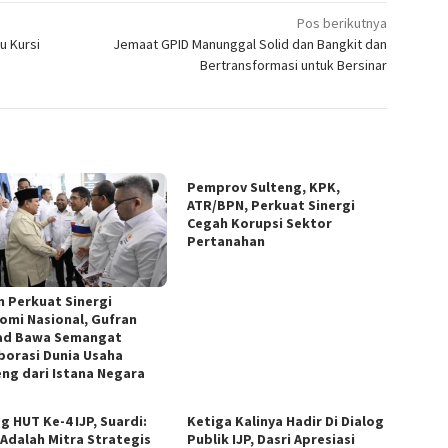
Pos berikutnya
u Kursi
Jemaat GPID Manunggal Solid dan Bangkit dan
Bertransformasi untuk Bersinar
Pemprov Sulteng, KPK,
ATR/BPN, Perkuat Sinergi
Cegah Korupsi Sektor
Pertanahan
n Perkuat Sinergi
omi Nasional, Gufran
d Bawa Semangat
borasi Dunia Usaha
eng dari Istana Negara
g HUT Ke-4 IJP, Suardi:
Ketiga Kalinya Hadir Di Dialog
 Adalah Mitra Strategis
Publik IJP, Dasri Apresiasi