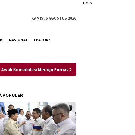
tutup
KAMIS, 6 AGUSTUS 2026
AN
NASIONAL
FEATURE
Konsolidasi Menuju Fornas 2027 Mendatang
Warga RT 04/RW
A POPULER