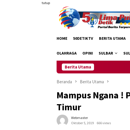
Loncat
tutup
ke
konten
HOME
50DETIKTV
BERITA UTAMA
OLAHRAGA
OPINI
SULBAR
SU
Berita Utama
Beranda
Berita Utama
Mampus Ngana ! Po
Timur
Webmaster
Oktober 5, 2019
666 views