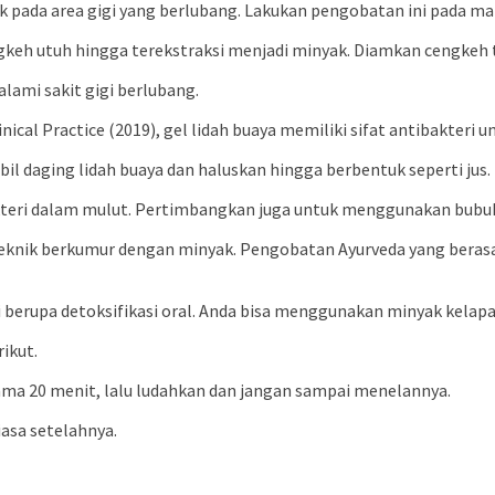
pada area gigi yang berlubang. Lakukan pengobatan ini pada mal
ngkeh utuh hingga terekstraksi menjadi minyak. Diamkan cengkeh 
lami sakit gigi berlubang.
inical Practice (2019), gel lidah buaya memiliki sifat antibakteri
il daging lidah buaya dan haluskan hingga berbentuk seperti jus.
teri dalam mulut. Pertimbangkan juga untuk menggunakan bubuk 
teknik berkumur dengan minyak. Pengobatan Ayurveda yang berasal
i berupa detoksifikasi oral. Anda bisa menggunakan minyak kelapa,
ikut.
ma 20 menit, lalu ludahkan dan jangan sampai menelannya.
iasa setelahnya.