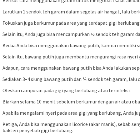
Berikut cara menggunakan garam untuk mengobati sakit akibat 
Larutkan 1 sendok teh garam dalam segelas air hangat, lalu be
Fokuskan juga berkumur pada area yang terdapat gigi berlubang.
Selain itu, Anda juga bisa mencampurkan ½ sendok teh garam da
Kedua Anda bisa menggunakan bawang putih, karena memiliki sifa
Selain itu, bawang putih juga membantu mengurangi rasa nyeri y
Adapun, cara menggunakan bawang putih bisa Anda lakukan sepert
Sediakan 3–4 siung bawang putih dan ¼ sendok teh garam, lalu
Oleskan campuran pada gigi yang berlubang atau terinfeksi.
Biarkan selama 10 menit sebelum berkumur dengan air atau oba
Apabila mengalami nyeri pada area gigi yang berlubang, Anda j
Ketiga, Anda bisa menggunakan licorice (akar manis), sebab sen
bakteri penyebab gigi berlubang.