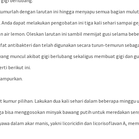
gigi berlubang.
rkumurlah dengan larutan ini hingga menyapu semua bagian mulut
 Anda dapat melakukan pengobatan ini tiga kali sehari sampai ge
n air lemon. Oleskan larutan ini sambil memijat gusi selama beb
t antibakteri dan telah digunakan secara turun-temurun sebagai 
ang muncul akibat gigi berlubang sekaligus membuat gigi dan gus
i berikut ini.
 campurkan.
t kumur pilihan. Lakukan dua kali sehari dalam beberapa minggu
uga bisa menggosokan minyak bawang putih untuk meredakan sensa
yawa dalam akar manis, yakni licoricidin dan licorisoflavan A, me