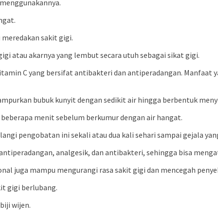
ah menggunakannya.
ngat.
 meredakan sakit gigi.
i atau akarnya yang lembut secara utuh sebagai sikat gigi.
min C yang bersifat antibakteri dan antiperadangan. Manfaat y
ampurkan bubuk kunyit dengan sedikit air hingga berbentuk meny
ama beberapa menit sebelum berkumur dengan air hangat.
langi pengobatan ini sekali atau dua kali sehari sampai gejala ya
antiperadangan, analgesik, dan antibakteri, sehingga bisa menga
isional juga mampu mengurangi rasa sakit gigi dan mencegah penye
t gigi berlubang.
ji wijen.