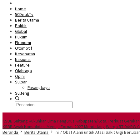
Home
50DetikTv
Berita Utama
Politik
Global
Hukum
Ekonomi
Otomotif
Kesehatan
Nasional
Feature
Olahraga
Opini
Sulbar
Pasangkayu
Sulteng
Berita Utama
KSBB Sulteng Kukuhkan Lima Pengurus Kabupaten/Kota, Perkuat Gerakan
KSBB Awali Konsolidasi Menuju Fornas 2027 Mendatang
Warga RT 04/RW 05
Beranda
Berita Utama
Ini 7 Obat Alami untuk Atasi Sakit Gigi Berlub