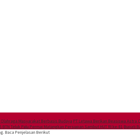
 Olahraga Masyarakat Berbasis Budaya
PT Letawa Berikan Beasiswa Astra 
 BTN Teluk Palu Permai Matangkan Persiapan Sambut HUT RI ke-81
Bupati 
ang. Baca Penjelasan Berikut