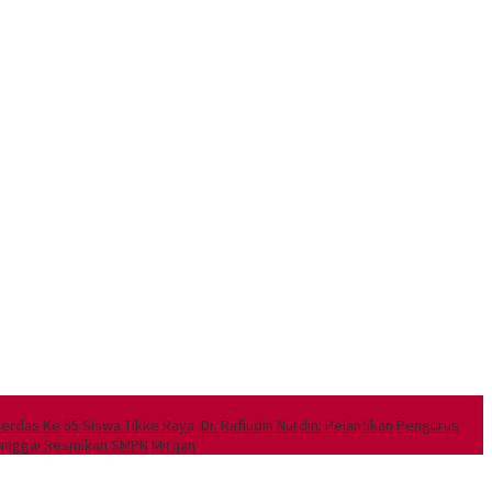
Cerdas Ke 55 Siswa Tikke Raya
Dr. Rafiudin Nurdin: Pelantikan Pengurus
Banggai Resmikan SMPN Mirqan