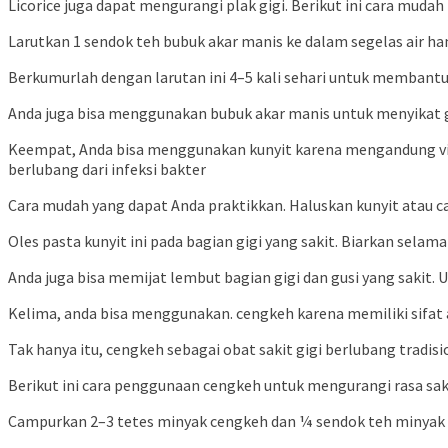
Licorice juga dapat mengurangi plak gigi. Berikut ini cara mud
Larutkan 1 sendok teh bubuk akar manis ke dalam segelas air ha
Berkumurlah dengan larutan ini 4–5 kali sehari untuk membantu
Anda juga bisa menggunakan bubuk akar manis untuk menyikat gig
Keempat, Anda bisa menggunakan kunyit karena mengandung vita
berlubang dari infeksi bakter
Cara mudah yang dapat Anda praktikkan. Haluskan kunyit atau c
Oles pasta kunyit ini pada bagian gigi yang sakit. Biarkan sel
Anda juga bisa memijat lembut bagian gigi dan gusi yang sakit. U
Kelima, anda bisa menggunakan. cengkeh karena memiliki sifat 
Tak hanya itu, cengkeh sebagai obat sakit gigi berlubang trad
Berikut ini cara penggunaan cengkeh untuk mengurangi rasa saki
Campurkan 2–3 tetes minyak cengkeh dan ¼ sendok teh minyak bi