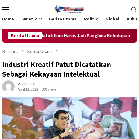
Loncat
Menu
ke
Mobile
konten
Home
50DetikTv
Berita Utama
Politik
Global
Huku
nur Anwar Hafid: Ilmu Harus Jadi Panglima Kehidupan
Berita Utama
KSB
Beranda
Berita Utama
Industri Kreatif Patut Dicatatkan
Sebagai Kekayaan Intelektual
Webmaster
April 12, 2022
609 views