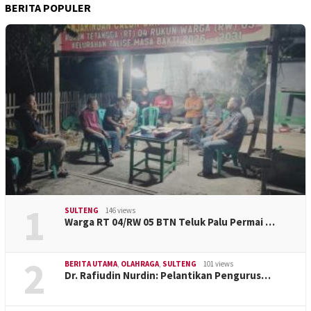
BERITA POPULER
1
SULTENG
146 views
Warga RT 04/RW 05 BTN Teluk Palu Permai …
2
BERITA UTAMA
,
OLAHRAGA
,
SULTENG
101 views
Dr. Rafiudin Nurdin: Pelantikan Pengurus…