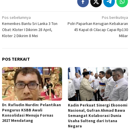
Navigasi
Pos sebelumnya
Pos berikutnya
Kemenkes Bantu Sri Lanka 3 Ton
Polri Paparkan Kerugian Kebakaran
pos
Obat: Kloter I Dikirim 28 April,
45 Kapal di Cilacap Capai Rp130
Kloter 2 Dikirim 8 Mei
Miliar
POS TERKAIT
Dr. Rafiudin Nurdin: Pelantikan
Kadin Perkuat Sinergi Ekonomi
Pengurus KSBB Awali
Nasional, Gufran Ahmad Bawa
Konsolidasi Menuju Fornas
Semangat Kolaborasi Dunia
2027 Mendatang
Usaha Sulteng dari Istana
Negara