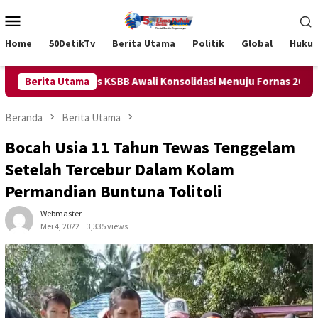
Loncat
Menu
ke
Mobile
konten
Home
50DetikTv
Berita Utama
Politik
Global
Huku
an Pengurus KSBB Awali Konsolidasi Menuju Fornas 2027 Mendatan
Berita Utama
Beranda
Berita Utama
Bocah Usia 11 Tahun Tewas Tenggelam
Setelah Tercebur Dalam Kolam
Permandian Buntuna Tolitoli
Webmaster
Mei 4, 2022
3,335 views