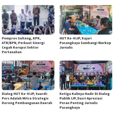
Pemprov Sulteng, KPK,
HUT Ke-4 IJP, Kajari
ATR/BPN, Perkuat Sinergi
Pasangkayu Sambangi Warkop
Cegah Korupsi Sektor
Jurnalis
Pertanahan
Dialog HUT Ke-4 IJP, Suardi:
Ketiga Kalinya Hadir Di Dialog
Pers Adalah Mitra Strategis
Publik IJP, Dasri Apresiasi
Dorong Pembangunan Daerah
Peran Penting Jurnalis
Pasangkayu