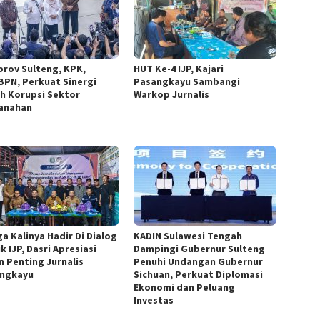
rov Sulteng, KPK,
HUT Ke-4 IJP, Kajari
BPN, Perkuat Sinergi
Pasangkayu Sambangi
h Korupsi Sektor
Warkop Jurnalis
anahan
a Kalinya Hadir Di Dialog
KADIN Sulawesi Tengah
k IJP, Dasri Apresiasi
Dampingi Gubernur Sulteng
n Penting Jurnalis
Penuhi Undangan Gubernur
ngkayu
Sichuan, Perkuat Diplomasi
Ekonomi dan Peluang
Investas