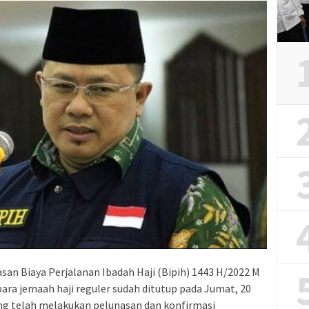
san Biaya Perjalanan Ibadah Haji (Bipih) 1443 H/2022 M
ara jemaah haji reguler sudah ditutup pada Jumat, 20
ang telah melakukan pelunasan dan konfirmasi