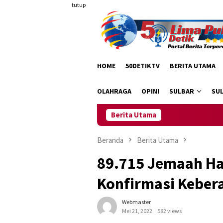
Loncat
tutup
ke
konten
HOME
50DETIKTV
BERITA UTAMA
OLAHRAGA
OPINI
SULBAR
SU
Berita Utama
War
Beranda
Berita Utama
89.715 Jemaah Ha
Konfirmasi Keber
Webmaster
Mei 21, 2022
582 views