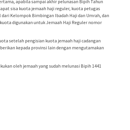
rtama, apabila sampai akhir pelunasan Bipih Tahun
dapat sisa kuota jemaah haji reguler, kuota petugas
l dari Kelompok Bimbingan Ibadah Haji dan Umrah, dan
a kuota digunakan untuk Jemaah Haji Reguler nomor
kuota setelah pengisian kuota jemaah haji cadangan
 diberikan kepada provinsi lain dengan mengutamakan
akukan oleh jemaah yang sudah melunasi Bipih 1441