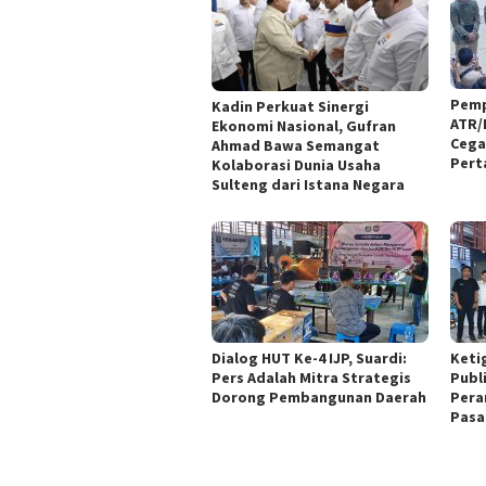
Pemp
Kadin Perkuat Sinergi
ATR/
Ekonomi Nasional, Gufran
Cega
Ahmad Bawa Semangat
Pert
Kolaborasi Dunia Usaha
Sulteng dari Istana Negara
Dialog HUT Ke-4 IJP, Suardi:
Ketig
Pers Adalah Mitra Strategis
Publi
Dorong Pembangunan Daerah
Pera
Pasa