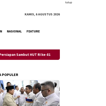
tutup
KAMIS, 6 AGUSTUS 2026
AN
NASIONAL
FEATURE
but HUT RI ke-81
Bupati Banggai Resmikan SMPN Mirqan
A POPULER