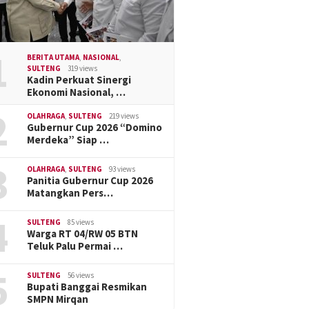
1
BERITA UTAMA
,
NASIONAL
,
SULTENG
319 views
Kadin Perkuat Sinergi
Ekonomi Nasional, …
2
OLAHRAGA
,
SULTENG
219 views
Gubernur Cup 2026 “Domino
Merdeka” Siap …
3
OLAHRAGA
,
SULTENG
93 views
Panitia Gubernur Cup 2026
Matangkan Pers…
4
SULTENG
85 views
Warga RT 04/RW 05 BTN
Teluk Palu Permai …
5
SULTENG
56 views
Bupati Banggai Resmikan
SMPN Mirqan