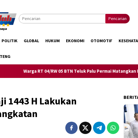
Pencarian
POLITIK
GLOBAL
HUKUM
EKONOMI
OTOMOTIF
KESEHAT
LTENG
ga RT 04/RW 05 BTN Teluk Palu Permai Matangkan Persiapan Sam
BERIT
ji 1443 H Lakukan
angkatan