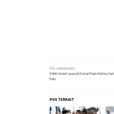
Navigasi
Pos sebelumnya
PJKR Untad Juara III Futsal Piala Rektor D
pos
Palu
POS TERKAIT