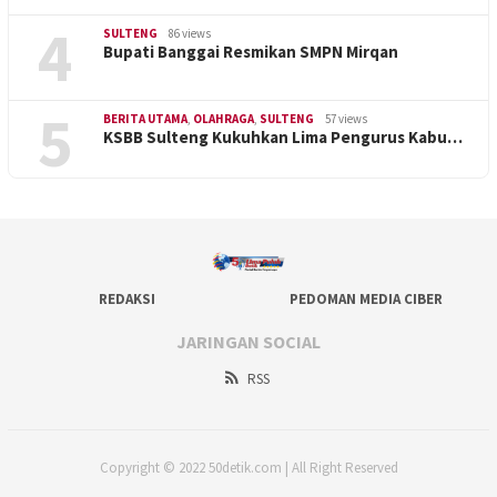
4
SULTENG
86 views
Bupati Banggai Resmikan SMPN Mirqan
5
BERITA UTAMA
,
OLAHRAGA
,
SULTENG
57 views
KSBB Sulteng Kukuhkan Lima Pengurus Kabu…
REDAKSI
PEDOMAN MEDIA CIBER
JARINGAN SOCIAL
RSS
Copyright © 2022 50detik.com | All Right Reserved