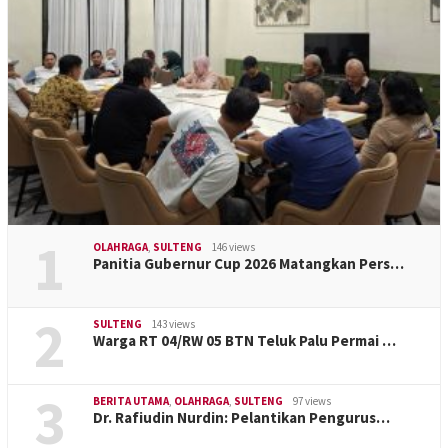
1
OLAHRAGA
,
SULTENG
146 views
Panitia Gubernur Cup 2026 Matangkan Pers…
2
SULTENG
143 views
Warga RT 04/RW 05 BTN Teluk Palu Permai …
3
BERITA UTAMA
,
OLAHRAGA
,
SULTENG
97 views
Dr. Rafiudin Nurdin: Pelantikan Pengurus…