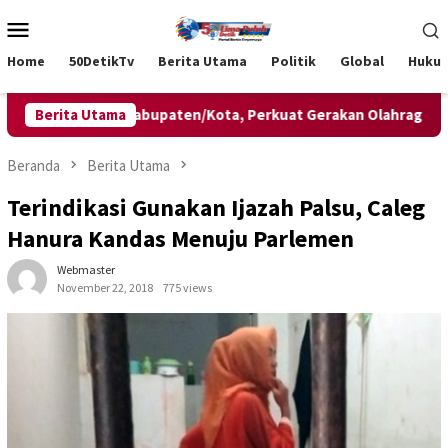
Loncat
Menu
ke
Mobile
konten
Home
50DetikTv
Berita Utama
Politik
Global
Huku
 Pengurus Kabupaten/Kota, Perkuat Gerakan Olahraga Masyaraka
Berita Utama
Beranda
Berita Utama
Terindikasi Gunakan Ijazah Palsu, Caleg
Hanura Kandas Menuju Parlemen
Webmaster
November 22, 2018
775 views