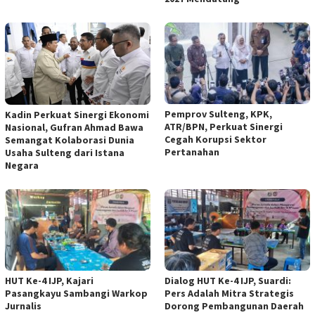
Pemprov Sulteng, KPK,
Kadin Perkuat Sinergi Ekonomi
ATR/BPN, Perkuat Sinergi
Nasional, Gufran Ahmad Bawa
Cegah Korupsi Sektor
Semangat Kolaborasi Dunia
Pertanahan
Usaha Sulteng dari Istana
Negara
HUT Ke-4 IJP, Kajari
Dialog HUT Ke-4 IJP, Suardi:
Pasangkayu Sambangi Warkop
Pers Adalah Mitra Strategis
Jurnalis
Dorong Pembangunan Daerah