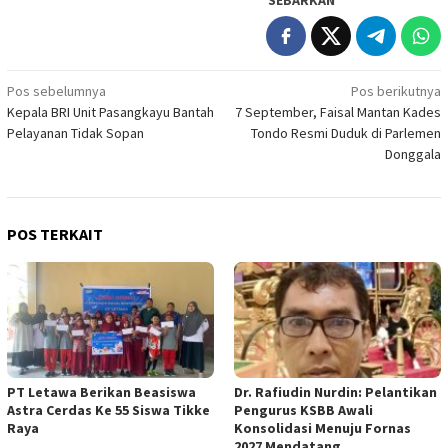
SEBARKAN
Navigasi
Pos sebelumnya
Pos berikutnya
Kepala BRI Unit Pasangkayu Bantah
7 September, Faisal Mantan Kades
pos
Pelayanan Tidak Sopan
Tondo Resmi Duduk di Parlemen
Donggala
POS TERKAIT
PT Letawa Berikan Beasiswa
Dr. Rafiudin Nurdin: Pelantikan
Astra Cerdas Ke 55 Siswa Tikke
Pengurus KSBB Awali
Raya
Konsolidasi Menuju Fornas
2027 Mendatang