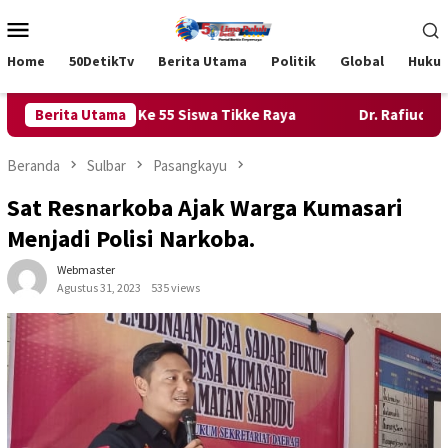
Loncat
Menu
ke
Mobile
konten
Home
50DetikTv
Berita Utama
Politik
Global
Huku
Astra Cerdas Ke 55 Siswa Tikke Raya
Berita Utama
Dr. Rafiudin Nurdin
Beranda
Sulbar
Pasangkayu
Sat Resnarkoba Ajak Warga Kumasari
Menjadi Polisi Narkoba.
Webmaster
Agustus 31, 2023
535 views