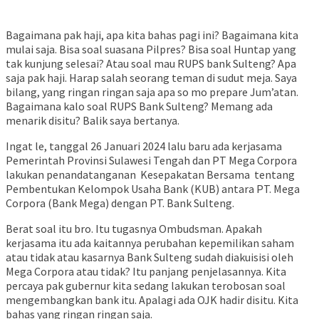
Bagaimana pak haji, apa kita bahas pagi ini? Bagaimana kita
mulai saja. Bisa soal suasana Pilpres? Bisa soal Huntap yang
tak kunjung selesai? Atau soal mau RUPS bank Sulteng? Apa
saja pak haji. Harap salah seorang teman di sudut meja. Saya
bilang, yang ringan ringan saja apa so mo prepare Jum’atan.
Bagaimana kalo soal RUPS Bank Sulteng? Memang ada
menarik disitu? Balik saya bertanya.
Ingat le, tanggal 26 Januari 2024 lalu baru ada kerjasama
Pemerintah Provinsi Sulawesi Tengah dan PT Mega Corpora
lakukan penandatanganan Kesepakatan Bersama tentang
Pembentukan Kelompok Usaha Bank (KUB) antara PT. Mega
Corpora (Bank Mega) dengan PT. Bank Sulteng.
Berat soal itu bro. Itu tugasnya Ombudsman. Apakah
kerjasama itu ada kaitannya perubahan kepemilikan saham
atau tidak atau kasarnya Bank Sulteng sudah diakuisisi oleh
Mega Corpora atau tidak? Itu panjang penjelasannya. Kita
percaya pak gubernur kita sedang lakukan terobosan soal
mengembangkan bank itu. Apalagi ada OJK hadir disitu. Kita
bahas yang ringan ringan saja.