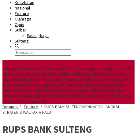
Kesehatan
Nasional
Feature
Olahraga
Opini
Sulbar
Pasangkayu
Sulteng
Berita Utama
Warga RT 04/RW 05 BTN Teluk Palu Permai Matangkan Persiapan Sambut
HUT RI ke-81
Bupati Banggai Resmikan SMPN Mirqan
Panitia Gubernur
Cup 2026 Matangkan Persiapan, Turnamen Domino Terbesar di Sulawesi
Tengah Siap Digelar
Kadin Perkuat Sinergi Ekonomi Nasional, Gufran
Ahmad Bawa Semangat Kolaborasi Dunia Usaha Sulteng dari Istana
Negara
Gubernur Cup 2026 “Domino Merdeka” Siap Digelar, 500 Pasang
Peserta Telah Mendaftar
Beranda
Feature
RUPS BANK SULTENG MENUNGGU LANGKAH
STRATEGIS WALIKOTA PALU
RUPS BANK SULTENG