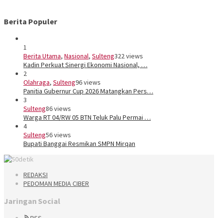
Berita Populer
1
Berita Utama
,
Nasional
,
Sulteng
322 views
Kadin Perkuat Sinergi Ekonomi Nasional, …
2
Olahraga
,
Sulteng
96 views
Panitia Gubernur Cup 2026 Matangkan Pers…
3
Sulteng
86 views
Warga RT 04/RW 05 BTN Teluk Palu Permai …
4
Sulteng
56 views
Bupati Banggai Resmikan SMPN Mirqan
REDAKSI
PEDOMAN MEDIA CIBER
Jaringan Social