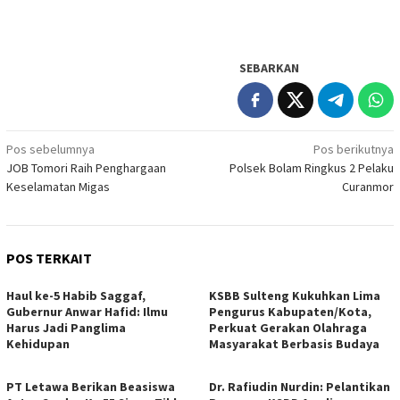
SEBARKAN
Navigasi
Pos sebelumnya
Pos berikutnya
JOB Tomori Raih Penghargaan
Polsek Bolam Ringkus 2 Pelaku
pos
Keselamatan Migas
Curanmor
POS TERKAIT
Haul ke-5 Habib Saggaf,
KSBB Sulteng Kukuhkan Lima
Gubernur Anwar Hafid: Ilmu
Pengurus Kabupaten/Kota,
Harus Jadi Panglima
Perkuat Gerakan Olahraga
Kehidupan
Masyarakat Berbasis Budaya
PT Letawa Berikan Beasiswa
Dr. Rafiudin Nurdin: Pelantikan