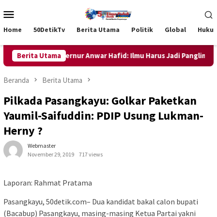
Loncat
Menu
ke
Mobile
konten
Home
50DetikTv
Berita Utama
Politik
Global
Huku
ib Saggaf, Gubernur Anwar Hafid: Ilmu Harus Jadi Panglima Kehi
Berita Utama
Beranda
Berita Utama
Pilkada Pasangkayu: Golkar Paketkan
Yaumil-Saifuddin: PDIP Usung Lukman-
Herny ?
Webmaster
November 29, 2019
717 views
Laporan: Rahmat Pratama
Pasangkayu, 50detik.com– Dua kandidat bakal calon bupati
(Bacabup) Pasangkayu, masing-masing Ketua Partai yakni