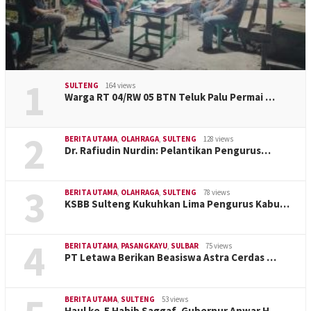
1
SULTENG
164 views
Warga RT 04/RW 05 BTN Teluk Palu Permai …
2
BERITA UTAMA
,
OLAHRAGA
,
SULTENG
128 views
Dr. Rafiudin Nurdin: Pelantikan Pengurus…
3
BERITA UTAMA
,
OLAHRAGA
,
SULTENG
78 views
KSBB Sulteng Kukuhkan Lima Pengurus Kabu…
4
BERITA UTAMA
,
PASANGKAYU
,
SULBAR
75 views
PT Letawa Berikan Beasiswa Astra Cerdas …
BERITA UTAMA
,
SULTENG
53 views
Haul ke-5 Habib Saggaf, Gubernur Anwar H…