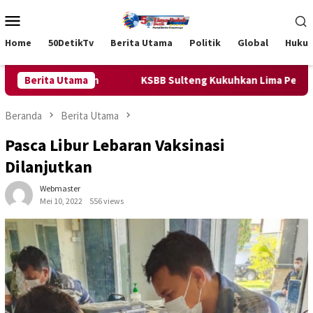
Loncat
Menu
ke
Mobile
konten
Home
50DetikTv
Berita Utama
Politik
Global
Huku
lima Kehidupan
Berita Utama
KSBB Sulteng Kukuhkan Lima Pengurus Ka
Beranda
Berita Utama
Pasca Libur Lebaran Vaksinasi
Dilanjutkan
Webmaster
Mei 10, 2022
556 views