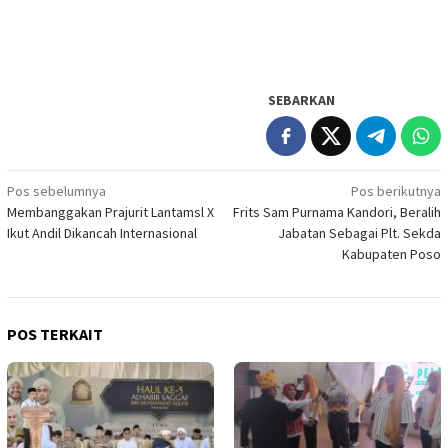
SEBARKAN
Navigasi
Pos sebelumnya
Pos berikutnya
Membanggakan Prajurit Lantamsl X
Frits Sam Purnama Kandori, Beralih
pos
Ikut Andil Dikancah Internasional
Jabatan Sebagai Plt. Sekda
Kabupaten Poso
POS TERKAIT