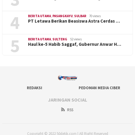
4
BERITA UTAMA
,
PASANGKAYU
,
SULBAR
70 views
PT Letawa Berikan Beasiswa Astra Cerdas …
5
BERITA UTAMA
,
SULTENG
52 views
Haul ke-5 Habib Saggaf, Gubernur Anwar H…
REDAKSI
PEDOMAN MEDIA CIBER
JARINGAN SOCIAL
RSS
Copyright © 2022 50detik.com | All Right Reserved