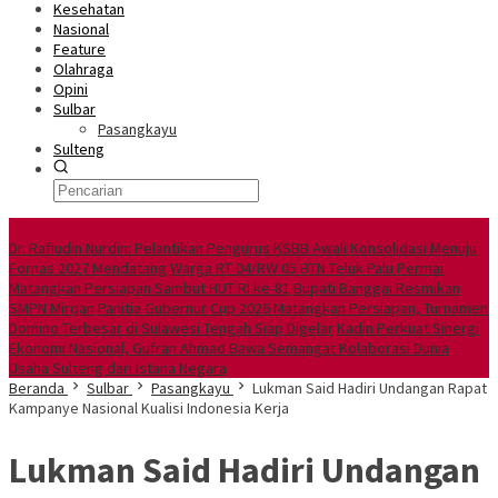
Kesehatan
Nasional
Feature
Olahraga
Opini
Sulbar
Pasangkayu
Sulteng
Berita Utama
Dr. Rafiudin Nurdin: Pelantikan Pengurus KSBB Awali Konsolidasi Menuju
Fornas 2027 Mendatang
Warga RT 04/RW 05 BTN Teluk Palu Permai
Matangkan Persiapan Sambut HUT RI ke-81
Bupati Banggai Resmikan
SMPN Mirqan
Panitia Gubernur Cup 2026 Matangkan Persiapan, Turnamen
Domino Terbesar di Sulawesi Tengah Siap Digelar
Kadin Perkuat Sinergi
Ekonomi Nasional, Gufran Ahmad Bawa Semangat Kolaborasi Dunia
Usaha Sulteng dari Istana Negara
Beranda
Sulbar
Pasangkayu
Lukman Said Hadiri Undangan Rapat
Kampanye Nasional Kualisi Indonesia Kerja
Lukman Said Hadiri Undangan