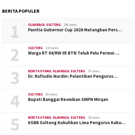
BERITA POPULER
1
OLAHRAGA
,
SULTENG
146 views
Panitia Gubernur Cup 2026 Matangkan Pers…
2
SULTENG
143 views
Warga RT 04/RW 05 BTN Teluk Palu Permai …
3
BERITA UTAMA
,
OLAHRAGA
,
SULTENG
97 views
Dr. Rafiudin Nurdin: Pelantikan Pengurus…
4
SULTENG
86 views
Bupati Banggai Resmikan SMPN Mirqan
5
BERITA UTAMA
,
OLAHRAGA
,
SULTENG
50 views
KSBB Sulteng Kukuhkan Lima Pengurus Kabu…