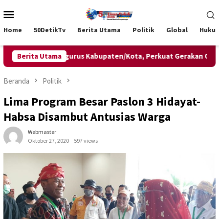
Loncat
Menu
ke
Mobile
konten
Home
50DetikTv
Berita Utama
Politik
Global
Huku
kan Lima Pengurus Kabupaten/Kota, Perkuat Gerakan Olahraga 
Berita Utama
Beranda
Politik
Lima Program Besar Paslon 3 Hidayat-
Habsa Disambut Antusias Warga
Webmaster
Oktober 27, 2020
597 views