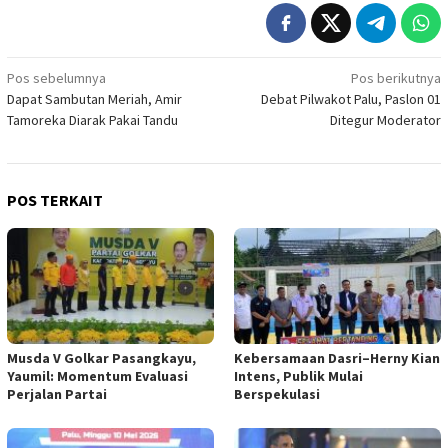
Navigasi
Pos sebelumnya
Pos berikutnya
Dapat Sambutan Meriah, Amir
Debat Pilwakot Palu, Paslon 01
pos
Tamoreka Diarak Pakai Tandu
Ditegur Moderator
POS TERKAIT
Musda V Golkar Pasangkayu,
Kebersamaan Dasri–Herny Kian
Yaumil: Momentum Evaluasi
Intens, Publik Mulai
Perjalan Partai
Berspekulasi