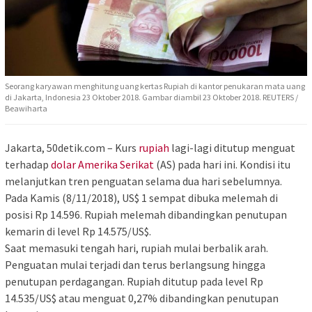
Seorang karyawan menghitung uang kertas Rupiah di kantor penukaran mata uang
di Jakarta, Indonesia 23 Oktober 2018. Gambar diambil 23 Oktober 2018. REUTERS /
Beawiharta
Jakarta, 50detik.com – Kurs
rupiah
lagi-lagi ditutup menguat
terhadap
dolar Amerika Serikat
(AS) pada hari ini. Kondisi itu
melanjutkan tren penguatan selama dua hari sebelumnya.
Pada Kamis (8/11/2018), US$ 1 sempat dibuka melemah di
posisi Rp 14.596. Rupiah melemah dibandingkan penutupan
kemarin di level Rp 14.575/US$.
Saat memasuki tengah hari, rupiah mulai berbalik arah.
Penguatan mulai terjadi dan terus berlangsung hingga
penutupan perdagangan. Rupiah ditutup pada level Rp
14.535/US$ atau menguat 0,27% dibandingkan penutupan