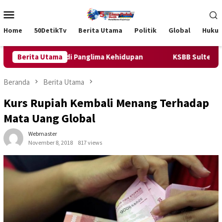
Loncat
Menu
ke
Mobile
konten
Home
50DetikTv
Berita Utama
Politik
Global
Huku
Ilmu Harus Jadi Panglima Kehidupan
Berita Utama
KSBB Sulteng Kukuhk
Beranda
Berita Utama
Kurs Rupiah Kembali Menang Terhadap
Mata Uang Global
Webmaster
November 8, 2018
817 views