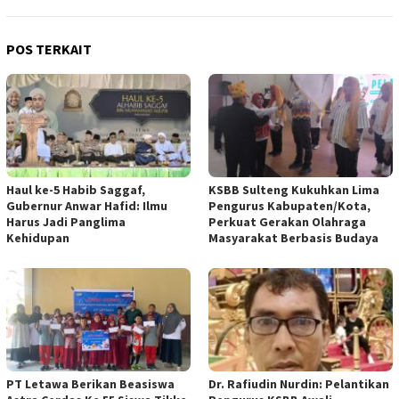
POS TERKAIT
Haul ke-5 Habib Saggaf,
KSBB Sulteng Kukuhkan Lima
Gubernur Anwar Hafid: Ilmu
Pengurus Kabupaten/Kota,
Harus Jadi Panglima
Perkuat Gerakan Olahraga
Kehidupan
Masyarakat Berbasis Budaya
PT Letawa Berikan Beasiswa
Dr. Rafiudin Nurdin: Pelantikan