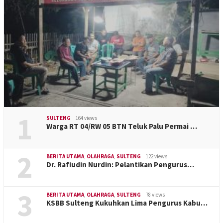
1
SULTENG
164 views
Warga RT 04/RW 05 BTN Teluk Palu Permai …
2
BERITA UTAMA
,
OLAHRAGA
,
SULTENG
122 views
Dr. Rafiudin Nurdin: Pelantikan Pengurus…
3
BERITA UTAMA
,
OLAHRAGA
,
SULTENG
78 views
KSBB Sulteng Kukuhkan Lima Pengurus Kabu…