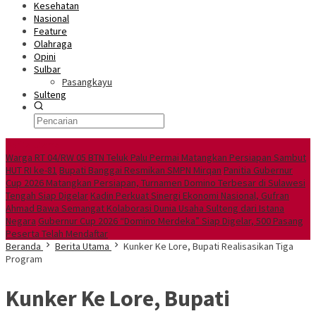
Kesehatan
Nasional
Feature
Olahraga
Opini
Sulbar
Pasangkayu
Sulteng
Berita Utama
Warga RT 04/RW 05 BTN Teluk Palu Permai Matangkan Persiapan Sambut
HUT RI ke-81
Bupati Banggai Resmikan SMPN Mirqan
Panitia Gubernur
Cup 2026 Matangkan Persiapan, Turnamen Domino Terbesar di Sulawesi
Tengah Siap Digelar
Kadin Perkuat Sinergi Ekonomi Nasional, Gufran
Ahmad Bawa Semangat Kolaborasi Dunia Usaha Sulteng dari Istana
Negara
Gubernur Cup 2026 “Domino Merdeka” Siap Digelar, 500 Pasang
Peserta Telah Mendaftar
Beranda
Berita Utama
Kunker Ke Lore, Bupati Realisasikan Tiga
Program
Kunker Ke Lore, Bupati