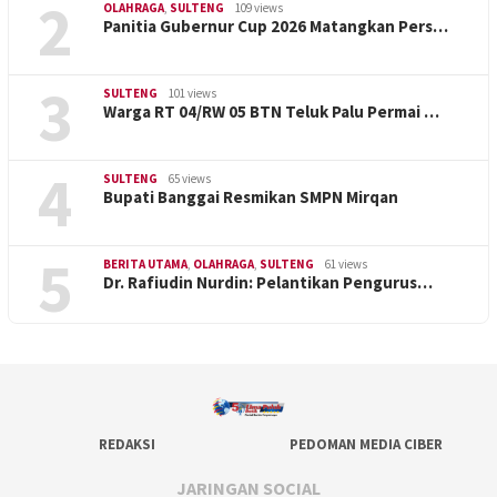
2
OLAHRAGA
,
SULTENG
109 views
Panitia Gubernur Cup 2026 Matangkan Pers…
3
SULTENG
101 views
Warga RT 04/RW 05 BTN Teluk Palu Permai …
4
SULTENG
65 views
Bupati Banggai Resmikan SMPN Mirqan
5
BERITA UTAMA
,
OLAHRAGA
,
SULTENG
61 views
Dr. Rafiudin Nurdin: Pelantikan Pengurus…
REDAKSI
PEDOMAN MEDIA CIBER
JARINGAN SOCIAL