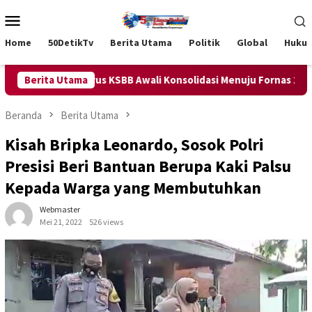
Loncat
Menu
ke
Mobile
konten
Home
50DetikTv
Berita Utama
Politik
Global
Huku
tikan Pengurus KSBB Awali Konsolidasi Menuju Fornas 2027 Menda
Berita Utama
Beranda
Berita Utama
Kisah Bripka Leonardo, Sosok Polri
Presisi Beri Bantuan Berupa Kaki Palsu
Kepada Warga yang Membutuhkan
Webmaster
Mei 21, 2022
526 views