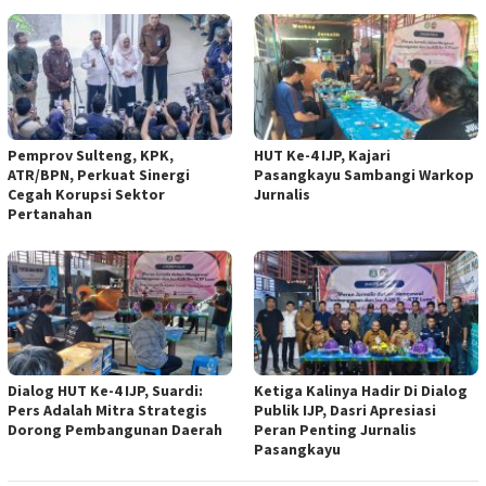
Pemprov Sulteng, KPK,
HUT Ke-4 IJP, Kajari
ATR/BPN, Perkuat Sinergi
Pasangkayu Sambangi Warkop
Cegah Korupsi Sektor
Jurnalis
Pertanahan
Dialog HUT Ke-4 IJP, Suardi:
Ketiga Kalinya Hadir Di Dialog
Pers Adalah Mitra Strategis
Publik IJP, Dasri Apresiasi
Dorong Pembangunan Daerah
Peran Penting Jurnalis
Pasangkayu