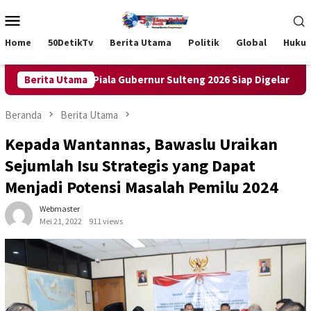
Loncat
Menu
ke
Mobile
konten
Home
50DetikTv
Berita Utama
Politik
Global
Huku
n Pastikan Piala Gubernur Sulteng 2026 Siap Digelar
Berita Utama
Haul
Beranda
Berita Utama
Kepada Wantannas, Bawaslu Uraikan
Sejumlah Isu Strategis yang Dapat
Menjadi Potensi Masalah Pemilu 2024
Webmaster
Mei 21, 2022
911 views