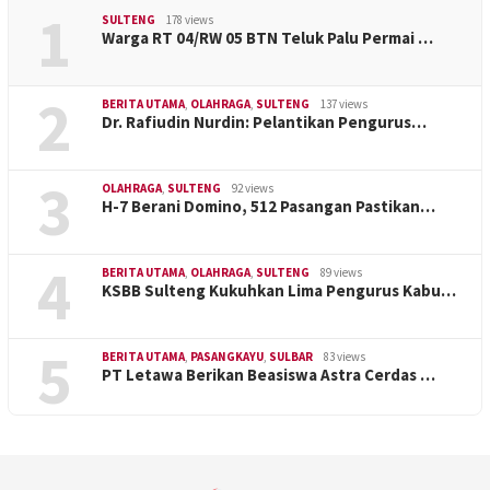
1
SULTENG
178 views
Warga RT 04/RW 05 BTN Teluk Palu Permai …
2
BERITA UTAMA
,
OLAHRAGA
,
SULTENG
137 views
Dr. Rafiudin Nurdin: Pelantikan Pengurus…
3
OLAHRAGA
,
SULTENG
92 views
H-7 Berani Domino, 512 Pasangan Pastikan…
4
BERITA UTAMA
,
OLAHRAGA
,
SULTENG
89 views
KSBB Sulteng Kukuhkan Lima Pengurus Kabu…
5
BERITA UTAMA
,
PASANGKAYU
,
SULBAR
83 views
PT Letawa Berikan Beasiswa Astra Cerdas …