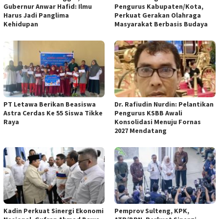
Gubernur Anwar Hafid: Ilmu
Pengurus Kabupaten/Kota,
Harus Jadi Panglima
Perkuat Gerakan Olahraga
Kehidupan
Masyarakat Berbasis Budaya
PT Letawa Berikan Beasiswa
Dr. Rafiudin Nurdin: Pelantikan
Astra Cerdas Ke 55 Siswa Tikke
Pengurus KSBB Awali
Raya
Konsolidasi Menuju Fornas
2027 Mendatang
Kadin Perkuat Sinergi Ekonomi
Pemprov Sulteng, KPK,