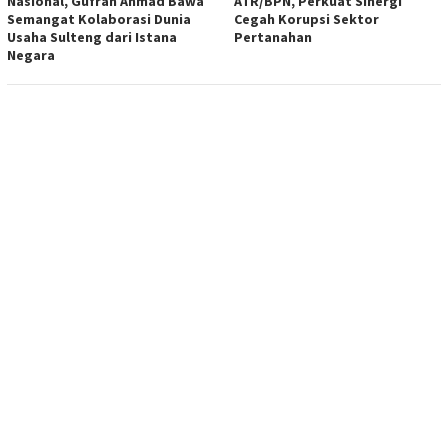
Nasional, Gufran Ahmad Bawa
ATR/BPN, Perkuat Sinergi
Semangat Kolaborasi Dunia
Cegah Korupsi Sektor
Usaha Sulteng dari Istana
Pertanahan
Negara