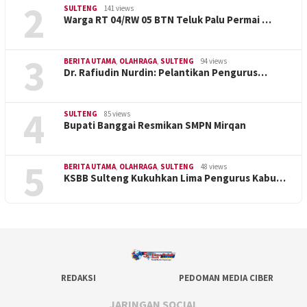
2
SULTENG
141 views
Warga RT 04/RW 05 BTN Teluk Palu Permai …
3
BERITA UTAMA
,
OLAHRAGA
,
SULTENG
94 views
Dr. Rafiudin Nurdin: Pelantikan Pengurus…
4
SULTENG
85 views
Bupati Banggai Resmikan SMPN Mirqan
5
BERITA UTAMA
,
OLAHRAGA
,
SULTENG
48 views
KSBB Sulteng Kukuhkan Lima Pengurus Kabu…
REDAKSI
PEDOMAN MEDIA CIBER
JARINGAN SOCIAL