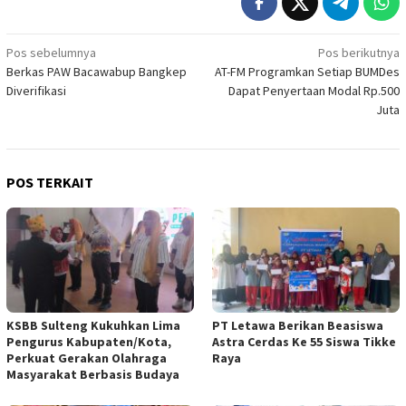
Navigasi
Pos sebelumnya
Pos berikutnya
Berkas PAW Bacawabup Bangkep
AT-FM Programkan Setiap BUMDes
pos
Diverifikasi
Dapat Penyertaan Modal Rp.500
Juta
POS TERKAIT
KSBB Sulteng Kukuhkan Lima
PT Letawa Berikan Beasiswa
Pengurus Kabupaten/Kota,
Astra Cerdas Ke 55 Siswa Tikke
Perkuat Gerakan Olahraga
Raya
Masyarakat Berbasis Budaya