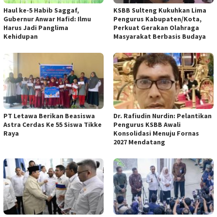
Haul ke-5 Habib Saggaf,
KSBB Sulteng Kukuhkan Lima
Gubernur Anwar Hafid: Ilmu
Pengurus Kabupaten/Kota,
Harus Jadi Panglima
Perkuat Gerakan Olahraga
Kehidupan
Masyarakat Berbasis Budaya
PT Letawa Berikan Beasiswa
Dr. Rafiudin Nurdin: Pelantikan
Astra Cerdas Ke 55 Siswa Tikke
Pengurus KSBB Awali
Raya
Konsolidasi Menuju Fornas
2027 Mendatang