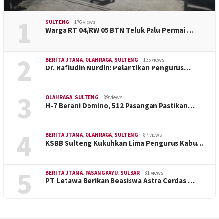
1
SULTENG
176 views
Warga RT 04/RW 05 BTN Teluk Palu Permai …
2
BERITA UTAMA
,
OLAHRAGA
,
SULTENG
135 views
Dr. Rafiudin Nurdin: Pelantikan Pengurus…
3
OLAHRAGA
,
SULTENG
89 views
H-7 Berani Domino, 512 Pasangan Pastikan…
4
BERITA UTAMA
,
OLAHRAGA
,
SULTENG
87 views
KSBB Sulteng Kukuhkan Lima Pengurus Kabu…
5
BERITA UTAMA
,
PASANGKAYU
,
SULBAR
81 views
PT Letawa Berikan Beasiswa Astra Cerdas …