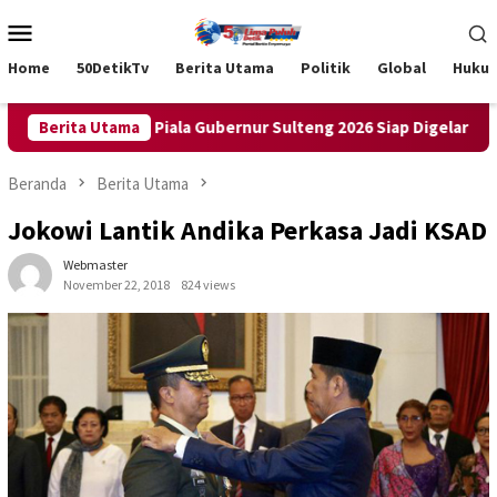
Loncat
Menu
ke
Mobile
konten
Home
50DetikTv
Berita Utama
Politik
Global
Huku
an Pastikan Piala Gubernur Sulteng 2026 Siap Digelar
Berita Utama
Ha
Beranda
Berita Utama
Jokowi Lantik Andika Perkasa Jadi KSAD
Webmaster
November 22, 2018
824 views