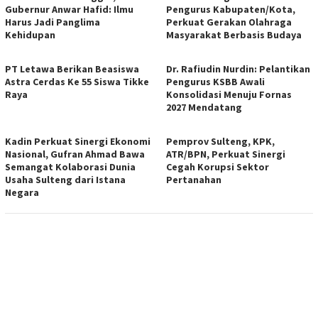
Gubernur Anwar Hafid: Ilmu
Pengurus Kabupaten/Kota,
Harus Jadi Panglima
Perkuat Gerakan Olahraga
Kehidupan
Masyarakat Berbasis Budaya
PT Letawa Berikan Beasiswa
Dr. Rafiudin Nurdin: Pelantikan
Astra Cerdas Ke 55 Siswa Tikke
Pengurus KSBB Awali
Raya
Konsolidasi Menuju Fornas
2027 Mendatang
Kadin Perkuat Sinergi Ekonomi
Pemprov Sulteng, KPK,
Nasional, Gufran Ahmad Bawa
ATR/BPN, Perkuat Sinergi
Semangat Kolaborasi Dunia
Cegah Korupsi Sektor
Usaha Sulteng dari Istana
Pertanahan
Negara