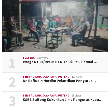
1
SULTENG
164 views
Warga RT 04/RW 05 BTN Teluk Palu Permai …
2
BERITA UTAMA
,
OLAHRAGA
,
SULTENG
128 views
Dr. Rafiudin Nurdin: Pelantikan Pengurus…
3
BERITA UTAMA
,
OLAHRAGA
,
SULTENG
78 views
KSBB Sulteng Kukuhkan Lima Pengurus Kabu…