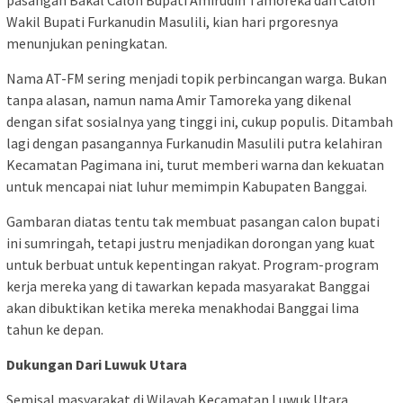
pasangan Bakal Calon Bupati Amirudin Tamoreka dan Calon
Wakil Bupati Furkanudin Masulili, kian hari prgoresnya
menunjukan peningkatan.
Nama AT-FM sering menjadi topik perbincangan warga. Bukan
tanpa alasan, namun nama Amir Tamoreka yang dikenal
dengan sifat sosialnya yang tinggi ini, cukup populis. Ditambah
lagi dengan pasangannya Furkanudin Masulili putra kelahiran
Kecamatan Pagimana ini, turut memberi warna dan kekuatan
untuk mencapai niat luhur memimpin Kabupaten Banggai.
Gambaran diatas tentu tak membuat pasangan calon bupati
ini sumringah, tetapi justru menjadikan dorongan yang kuat
untuk berbuat untuk kepentingan rakyat. Program-program
kerja mereka yang di tawarkan kepada masyarakat Banggai
akan dibuktikan ketika mereka menakhodai Banggai lima
tahun ke depan.
Dukungan Dari Luwuk Utara
Semisal masyarakat di Wilayah Kecamatan Luwuk Utara,