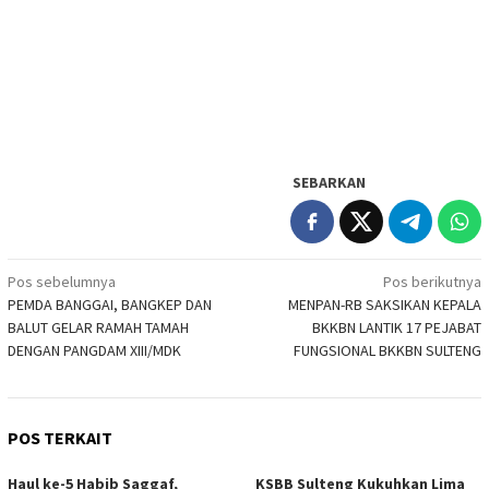
SEBARKAN
Navigasi
Pos sebelumnya
Pos berikutnya
PEMDA BANGGAI, BANGKEP DAN
MENPAN-RB SAKSIKAN KEPALA
pos
BALUT GELAR RAMAH TAMAH
BKKBN LANTIK 17 PEJABAT
DENGAN PANGDAM XIII/MDK
FUNGSIONAL BKKBN SULTENG
POS TERKAIT
Haul ke-5 Habib Saggaf,
KSBB Sulteng Kukuhkan Lima