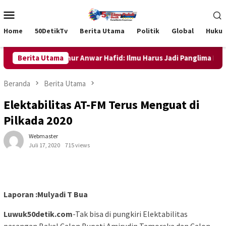
Loncat
Menu
ke
Mobile
konten
Home
50DetikTv
Berita Utama
Politik
Global
Huku
Saggaf, Gubernur Anwar Hafid: Ilmu Harus Jadi Panglima Kehidup
Berita Utama
Beranda
Berita Utama
Elektabilitas AT-FM Terus Menguat di
Pilkada 2020
Webmaster
Juli 17, 2020
715 views
Laporan :Mulyadi T Bua
Luwuk50detik.com
-Tak bisa di pungkiri Elektabilitas