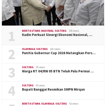
1
BERITA UTAMA
,
NASIONAL
,
SULTENG
335 views
Kadin Perkuat Sinergi Ekonomi Nasional, …
2
OLAHRAGA
,
SULTENG
101 views
Panitia Gubernur Cup 2026 Matangkan Pers…
3
SULTENG
95 views
Warga RT 04/RW 05 BTN Teluk Palu Permai …
4
SULTENG
65 views
Bupati Banggai Resmikan SMPN Mirqan
BERITA UTAMA
,
OLAHRAGA
,
SULTENG
42 views