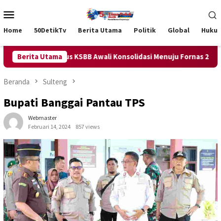
Loncat
Menu
ke
Mobile
konten
Home
50DetikTv
Berita Utama
Politik
Global
Huku
an Pengurus KSBB Awali Konsolidasi Menuju Fornas 2027 Mendatan
Berita Utama
Beranda
Sulteng
Bupati Banggai Pantau TPS
Webmaster
Februari 14, 2024
857 views