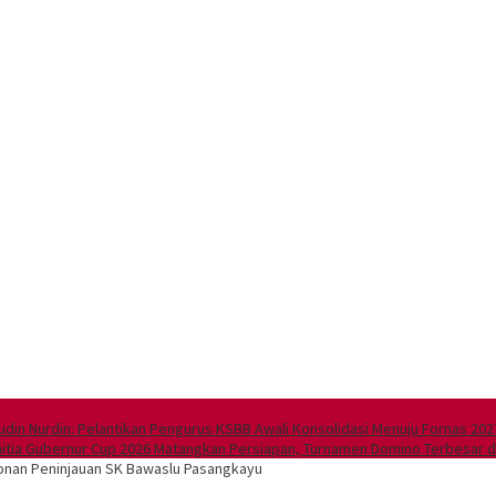
fiudin Nurdin: Pelantikan Pengurus KSBB Awali Konsolidasi Menuju Fornas 2
itia Gubernur Cup 2026 Matangkan Persiapan, Turnamen Domino Terbesar di
honan Peninjauan SK Bawaslu Pasangkayu