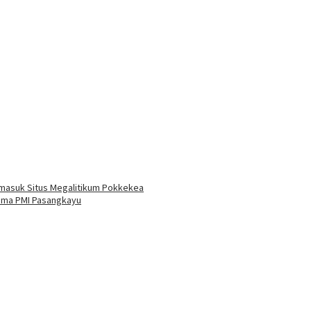
rmasuk Situs Megalitikum Pokkekea
sama PMI Pasangkayu