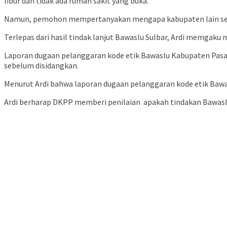
libur dan tidak ada rumah sakit yang buka.
Namun, pemohon mempertanyakan mengapa kabupaten lain seper
Terlepas dari hasil tindak lanjut Bawaslu Sulbar, Ardi memgak
Laporan dugaan pelanggaran kode etik Bawaslu Kabupaten Pasan
sebelum disidangkan.
Menurut Ardi bahwa laporan dugaan pelanggaran kode etik Bawa
Ardi berharap DKPP memberi penilaian apakah tindakan Bawaslu