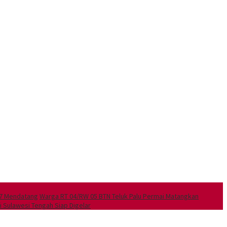
027 Mendatang
Warga RT 04/RW 05 BTN Teluk Palu Permai Matangkan
 Sulawesi Tengah Siap Digelar