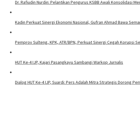
Dr. Rafiudin Nurdin: Pelantikan Pengurus KSBB Awali Konsolidasi M
Kadin Perkuat Sinergi Ekonomi Nasional, Gufran Ahmad Bawa Seman
Pemprov Sulteng, KPK, ATR/BPN, Perkuat Sinergi Cegah Korupsi S
HUT Ke-4 IJP, Kajari Pasangkayu Sambangi Warkop Jurnalis
Dialog HUT Ke-4 IJP, Suardi: Pers Adalah Mitra Strategis Dorong 