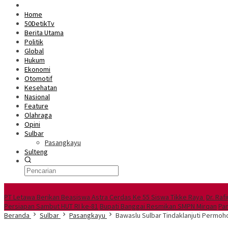
Home
50DetikTv
Berita Utama
Politik
Global
Hukum
Ekonomi
Otomotif
Kesehatan
Nasional
Feature
Olahraga
Opini
Sulbar
Pasangkayu
Sulteng
Berita Utama
PT Letawa Berikan Beasiswa Astra Cerdas Ke 55 Siswa Tikke Raya
Dr. Ra
Persiapan Sambut HUT RI ke-81
Bupati Banggai Resmikan SMPN Mirqan
Pan
Beranda
Sulbar
Pasangkayu
Bawaslu Sulbar Tindaklanjuti Permo