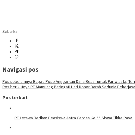
Sebarkan
Navigasi pos
Pos sebelumnya
Bupati Poso Anggarkan Dana Besar untuk Pariwisata, Te
Pos berikutnya
PT Mamuang Peringati Hari Donor Darah Sedunia Bekerja
Pos terkait
PT Letawa Berikan Beasiswa Astra Cerdas Ke 55 Siswa Tikke Raya