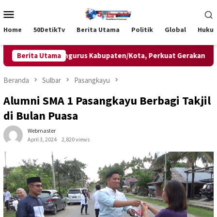
Loncat
Menu
ke
Mobile
konten
Home
50DetikTv
Berita Utama
Politik
Global
Huku
kan Lima Pengurus Kabupaten/Kota, Perkuat Gerakan Olahraga 
Berita Utama
Beranda
Sulbar
Pasangkayu
Alumni SMA 1 Pasangkayu Berbagi Takjil
di Bulan Puasa
Webmaster
April 3, 2024
2,820 views