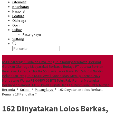
Otomotif
Kesehatan
Nasional
Feature
Olahraga
Opini
Sulbar
Pasangkayu
Sulteng
Berita Utama
KSBB Sulteng Kukuhkan Lima Pengurus Kabupaten/Kota, Perkuat
Gerakan Olahraga Masyarakat Berbasis Budaya
PT Letawa Berikan
Beasiswa Astra Cerdas Ke 55 Siswa Tikke Raya
Dr. Rafiudin Nurdin:
Pelantikan Pengurus KSBB Awali Konsolidasi Menuju Fornas 2027
Mendatang
Warga RT 04/RW 05 BTN Teluk Palu Permai Matangkan
Persiapan Sambut HUT RI ke-81
Bupati Banggai Resmikan SMPN Mirqan
Beranda
Sulbar
Pasangkayu
162 Dinyatakan Lolos Berkas,
Kemana 18 Pendaftar ?
162 Dinyatakan Lolos Berkas,