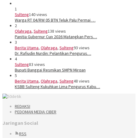
1
Sulteng
140 views
Warga RT 04/RW 05 BTN Teluk Palu Permai …
2
Olahraga
,
Sulteng
138 views
Panitia Gubernur Cup 2026 Matangkan Pers…
3
Berita Utama
,
Olahraga
,
Sulteng
93 views
Dr. Rafiudin Nurdin: Pelantikan Pengurus…
4
Sulteng
83 views
Bupati Banggai Resmikan SMPN Mirqan
5
Berita Utama
,
Olahraga
,
Sulteng
48 views
KSBB Sulteng Kukuhkan Lima Pengurus Kabu…
REDAKSI
PEDOMAN MEDIA CIBER
Jaringan Social
RSS